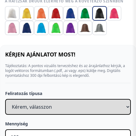
A HÁTIZSÁK DRUUK ELÉRHETŐ MÉG A KÖVETEKZŐ SZÍNKBEN
KÉRJEN AJÁNLATOT MOST!
Tájékoztatás: A pontos vizuális tervezéshez és az árajánlathoz kérjük, a
logót vektoros formátumban (.pdf, .ai vagy .eps) küldje meg. Digitális
nyomtatáshoz 300 dpi felbontású kép is elegendő.
Feliratozás típusa
Mennyiség