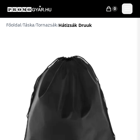
0
Főoldal
Táska
Tornazsák
/
/
/
Hátizsák Druuk