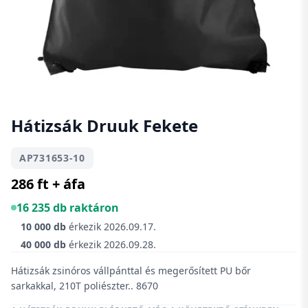
Hátizsák Druuk Fekete
AP731653-10
286 ft + áfa
16 235 db raktáron
10 000 db
érkezik
2026.09.17.
40 000 db
érkezik
2026.09.28.
Hátizsák zsinóros vállpánttal és megerősített PU bőr
sarkakkal, 210T poliészter.. 8670