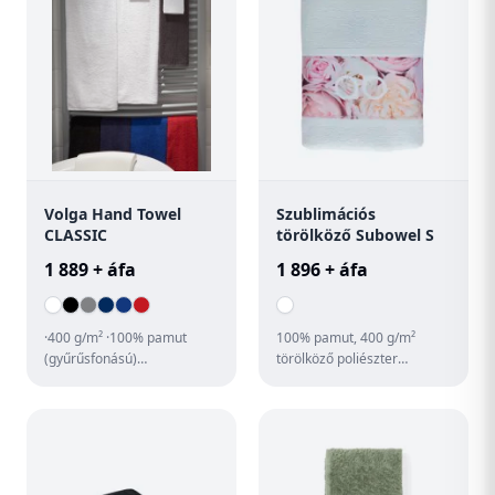
Volga Hand Towel
Szublimációs
CLASSIC
törölköző Subowel S
1 889 + áfa
1 896 + áfa
·400 g/m² ·100% pamut
100% pamut, 400 g/m²
(gyűrűsfonású)
törölköző poliészter
·szállodában, edzőteremben
bordűrrel, szublimációs
és éttermekben is
emblémázáshoz. Az ár
használható ·reak...
tartalmazza a...