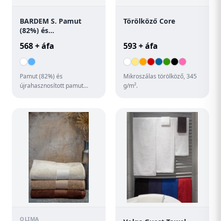
BARDEM S. Pamut
Törölköző Core
(82%) és
újrahasznosított
568 + áfa
593 + áfa
pamut (18%) kéztörlő
törölköző (350 g/m²)
Pamut (82%) és
Mikroszálas törölköző, 345
újrahasznosított pamut
g/m².
(18%) kéztörlő törölköző
(350 g/m²). Európában
készült termék ...
OLIMA