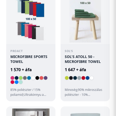
PROACT
SOL'S
MICROFIBRE SPORTS
SOL'S ATOLL 50 -
TOWEL
MICROFIBRE TOWEL
1 570 + áfa
1 647 + áfa
85% poliészter / 15%
Minoség;90% mikroszálas
poliamid;Ultrakönnyu a
poliészter - 10%
gyors és hatékony
poliamid;Stílus;Overlock
száradásért;Overlock
szegések;Színazonos
eldolgozás és ráv...
rávarrt rugalm...