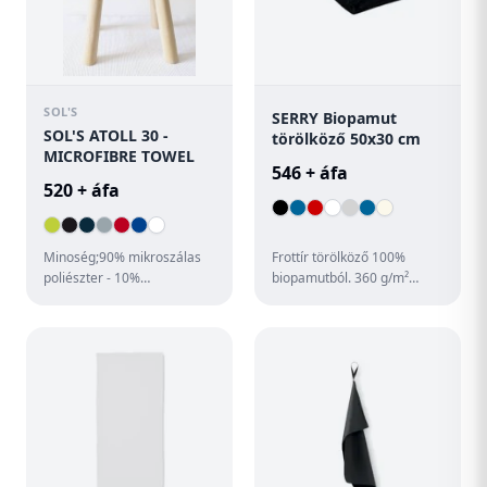
SOL'S
SERRY Biopamut
SOL'S ATOLL 30 -
törölköző 50x30 cm
MICROFIBRE TOWEL
546 + áfa
520 + áfa
Minoség;90% mikroszálas
Frottír törölköző 100%
poliészter - 10%
biopamutból. 360 g/m²
poliamid;Stílus;Overlock
vastag anyag. 50x30 cm. A
szegések;Színazonos
frottír anyag puha és
rávarrt rugalm...
nedvszí...