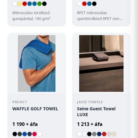
Mikroszálas törölköző
RPET mikroszálas
gumipánttal, 160 g/m².
sporttörölköző RPET non-
woven hordtáskában,
megkülönböztető RPET
címkével. RPET pol...
PROACT
JASSZ TOWELS
WAFFLE GOLF TOWEL
Seine Guest Towel
LUXE
1 190 + áfa
1 213 + áfa