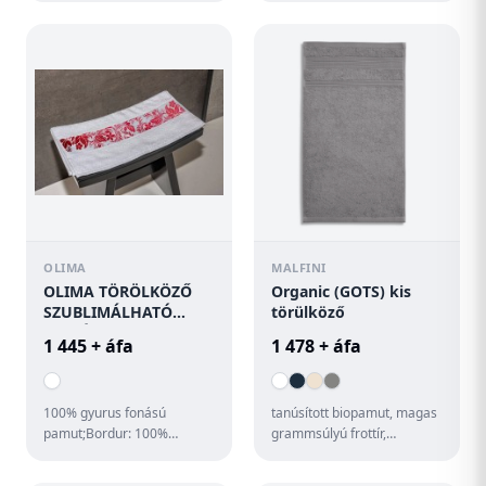
nedvesítéssel / öblítéssel /
csavarással ...
OLIMA
MALFINI
OLIMA TÖRÖLKÖZŐ
Organic (GOTS) kis
SZUBLIMÁLHATÓ
törülköző
SZEGÉLLYEL
1 445 + áfa
1 478 + áfa
100% gyurus fonású
tanúsított biopamut, magas
pamut;Bordur: 100%
grammsúlyú frottír,
poliészter. szublimációs
dekoratív dupla bordűr ,
nyomtatásra
puha és erős