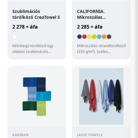
Szublimációs
CALIFORNIA.
törölköző CreaTowel S
Mikroszálas
strandtörülköző (250
2 278 + áfa
2 285 + áfa
g/m²)
Kétrétegű törölköző egy
Mikroszálas strandtörölköző
oldalon szublimációs
(250 g/m²). Széles
technológiával
színválasztékban kapható.
emblémázva. 100% pamut +
1500 x 750 mm
100% mikroszál,...
KARIBAN
JASSZ TOWELS