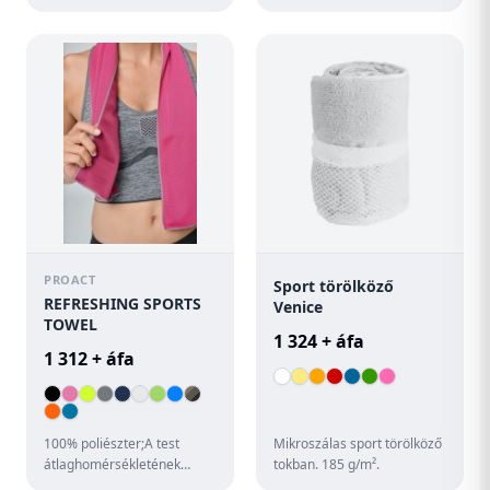
100 cm ·dekoratív szegéllyel
törölköző hordtáskában,
(4,5 cm) ·60 °C-on...
RPET címkével ellátva. 160
g/m².
PROACT
Sport törölköző
REFRESHING SPORTS
Venice
TOWEL
1 324 + áfa
1 312 + áfa
100% poliészter;A test
Mikroszálas sport törölköző
átlaghomérsékletének
tokban. 185 g/m².
szabályozása a