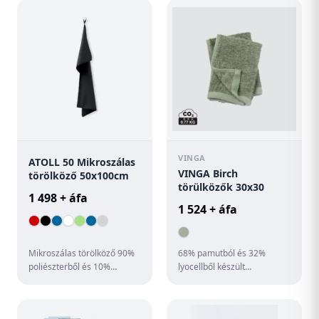
alkalmas;Kitépheto címke;...
nedvszívóképess...
VINGA
ATOLL 50 Mikroszálas
VINGA Birch
törölköző 50x100cm
törülközők 30x30
1 498 + áfa
1 524 + áfa
Mikroszálas törölköző 90%
68% pamutból és 32%
poliészterből és 10%
lyocellből készült
poliamidból, rugalmas
törülközőkészlet. A lyocell
pánttal. Könnyű és gyorsan
egy természetes rost
szár...
amelyet minő...