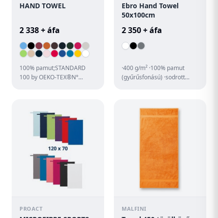
HAND TOWEL
Ebro Hand Towel
50x100cm
2 338 + áfa
2 350 + áfa
100% pamut;STANDARD
·400 g/m² ·100% pamut
100 by OEKO-TEX®N°
(gyűrűsfonású) ·sodrott
CQ1007/6. IFTH
fonal ·kiváló minőség
tanúsítvánnyal;
(szállodában,
edzőteremben is h...
PROACT
MALFINI