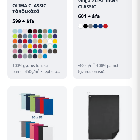
Volga Guest Towel
OLIMA CLASSIC
CLASSIC
TÖRÖLKÖZŐ
601 + áfa
599 + áfa
100% gyurus fonású
·400 g/m² ·100% pamut
pamut;450g/m²;Kitépheto
(gyűrűsfonású)
címke;Színazonosra festett.
·szállodában, edzőteremben
100% pamut
és éttermekben is
akasztó;Vendégtörö...
használható ·reak...