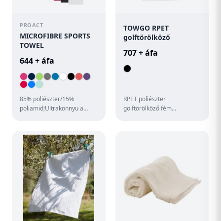
PROACT
TOWGO RPET
MICROFIBRE SPORTS
golftörölköző
TOWEL
707 + áfa
644 + áfa
85% poliészter/15%
RPET poliészter
poliamid;Ultrakönnyu a
golftörölköző fém
gyors és hatékony
karabineres akasztóval.
száradásért;Overlock
Törölköző mérete: 40x60cm.
eldolgozás és rávar...