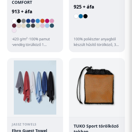
COMFORT
925 + áfa
913 + áfa
·420 g/m² ·100% pamut
100% poliészter anyagból
·vendég törülköző 1
készült hűsítő törölköző, 300
akasztóval ·30 x 50 cm
ml űrtartalmú PET
·dekoratív szegéllyel (3 cm)
palackkal. Törülköző
·60 °...
mérete...
JASSZ TOWELS
TUKO Sport törölköző
Ebro Guest Towel
tokban