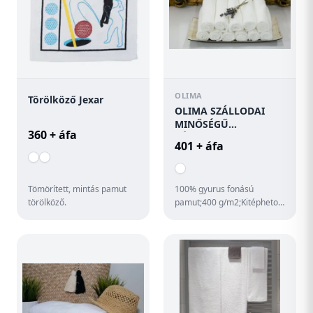
OLIMA
Törölköző Jexar
OLIMA SZÁLLODAI
MINŐSÉGŰ
360 + áfa
KÉZ-/ARCTÖRÖLKÖZŐ
401 + áfa
Tömörített, mintás pamut
100% gyurus fonású
törölköző.
pamut;400 g/m2;Kitépheto
címke;Papírszalaggal
átkötött 10 db-os
csomagok;Dupla tu...