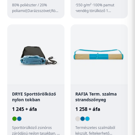
80% poliészter / 20%
·550 g/m² ·100% pamut
poliamid;Darázsszövet;Rögzítorendszer
·vendég törülköző 1
rozsdamentes fém
akasztóval ·30 x 50 cm/ 40 x
horoggal;Hozzáillo overl...
60 cm ·dekoratív szegéllyel
...
DRYE Sporttörölköző
RAFIA Term. szalma
nylon tokban
strandszőnyeg
1 245 + áfa
1 258 + áfa
Sporttörülköző zsinóros
Természetes szalmából
záródású nejlon tasakban. A
készült, feltekerhető