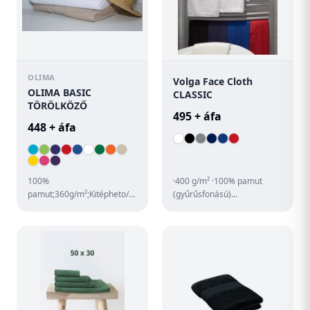
OLIMA
Volga Face Cloth
OLIMA BASIC
CLASSIC
TÖRÖLKÖZŐ
495 + áfa
448 + áfa
100%
·400 g/m² ·100% pamut
pamut;360g/m²;Kitépheto/kivágható
(gyűrűsfonású)
címke;Pamut
·szállodában, edzőteremben
akasztó;Vendégtörölközo és
és éttermekben is
kéztörlo – akasztó a ...
használható ·reak...