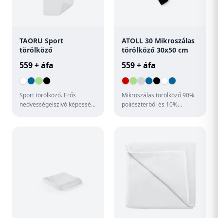
TAORU Sport
ATOLL 30 Mikroszálas
törölköző
törölköző 30x50 cm
559 + áfa
559 + áfa
Sport törölköző. Erős
Mikroszálas törölköző 90%
nedvességelszívó képesség.
poliészterből és 10%
55% poliamid, 45%
poliamidból, rugalmas
mikroszál.
pánttal. Könnyű és gyorsan
szár...