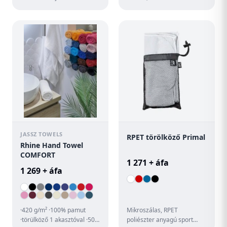
törölköző 70% poliészter és
strandszőnyeg poliészter
30% poliamid anyagbó...
hordpánttal.
JASSZ TOWELS
RPET törölköző Primal
Rhine Hand Towel
COMFORT
1 271 + áfa
1 269 + áfa
·420 g/m² ·100% pamut
Mikroszálas, RPET
·törülköző 1 akasztóval ·50 x
poliészter anyagú sport