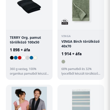
VINGA
TERRY Org. pamut
VINGA Birch törülköző
törölköző 100x50
40x70
1 898 + áfa
1 914 + áfa
360 g vastag, 100%
68% pamutból és 32%
organikus pamutból készült
lyocellből készült törülköző.
frottír törölköző. 100x50 cm.
A tencel egy természetes
A frottír anyag puha és ...
rost amelyet minősített e...