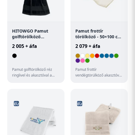
HITOWGO Pamut
Pamut frottír
golftörölköző
törölköző - 50×100 cm
akasztóval
Terry M
2 005 + áfa
2 079 + áfa
Pamut golftörölköző réz
Pamut frottír
ringlivel és akasztóval a
vendégtörülköző akasztóval
tetején. 350 g vastag anyag.
és nyomtatható szegéllyel.
Törölköző mérete: 40x...
100% pamut, 360 g/m².