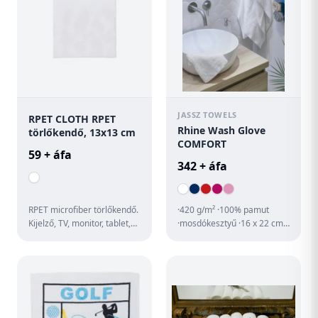
JASSZ TOWELS
RPET CLOTH RPET
Rhine Wash Glove
törlőkendő, 13x13 cm
COMFORT
59 + áfa
342 + áfa
RPET microfiber törlőkendő.
·420 g/m² ·100% pamut
Kijelző, TV, monitor, tablet,
·mosdókesztyű ·16 x 22 cm
mobiltelefon vagy akár
·akasztóval és dekoratív
szemüveg törlésére....
díszítéssel ·60°C-on
mosha...