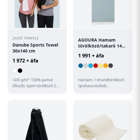
JASSZ TOWELS
AGOURA Hamam
Danube Sports Towel
törölköző/takaró 140
30x140 cm
g
1 991 + áfa
1 972 + áfa
·420 g/m² ·100% pamut
Hamam- / strandtörölköző
(fésült) ·sport törölköző 2
újrahasznosított
akasztóval ·60°C-on
szövetekből, 140 g
mosható.
vastagságban.