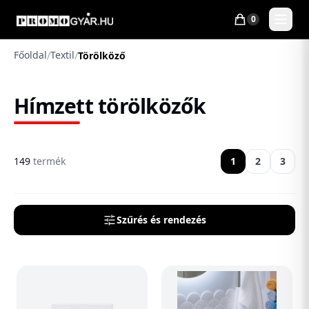
0
Főoldal
Textil
/
/
Törölköző
Hímzett törölközők
149
termék
1
2
3
Szűrés és rendezés