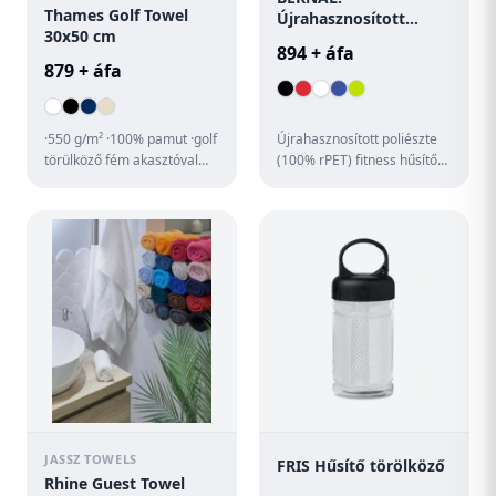
Thames Golf Towel
Újrahasznosított
30x50 cm
poliészte (100% rPET)
894 + áfa
fitness hűsítő
879 + áfa
törlőkendő nem szőtt
tasakkal
·550 g/m² ·100% pamut ·golf
Újrahasznosított poliészte
törülköző fém akasztóval
(100% rPET) fitness hűsítő
·30 x 50 cm ·dekoratív
törlőkendő. Fekete,
szegéllyel ·60 °C-on mo...
nemszőtt tasakkal szállítj...
JASSZ TOWELS
FRIS Hűsítő törölköző
Rhine Guest Towel