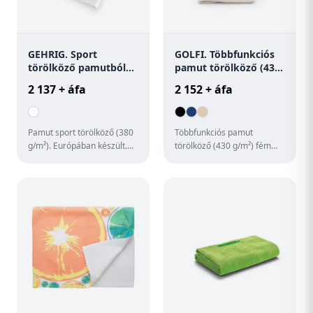
GEHRIG. Sport
GOLFI. Többfunkciós
törölköző pamutból
pamut törölköző (430
(380 g/m²)
g/m²)
2 137 + áfa
2 152 + áfa
Pamut sport törölköző (380
Többfunkciós pamut
g/m²). Európában készült.
törölköző (430 g/m²) fém
500 x 800 mm | Szalag: 500
kampóval. Puha a bőrhöz és
x 75 mm
nagyon nedvszívó. Ideális
spo...