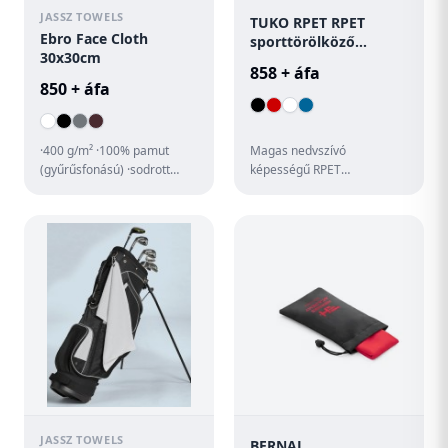
JASSZ TOWELS
TUKO RPET RPET
Ebro Face Cloth
sporttörölköző
30x30cm
tokban
858 + áfa
850 + áfa
·400 g/m² ·100% pamut
Magas nedvszívó
(gyűrűsfonású) ·sodrott
képességű RPET
fonal ·kiváló minőség
sporttörölköző, RPET
(szállodában,
nemszőtt hálós
edzőteremben is h...
hordtáskában.
JASSZ TOWELS
BERNAL.