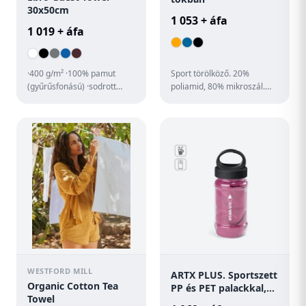
30x50cm
1 053 + áfa
1 019 + áfa
·400 g/m² ·100% pamut
Sport törölköző. 20%
(gyűrűsfonású) ·sodrott
poliamid, 80% mikroszál.
fonal ·kiváló minőség
Hálós tokban.
(szállodában,
edzőteremben is h...
WESTFORD MILL
ARTX PLUS. Sportszett
Organic Cotton Tea
PP és PET palackkal,
Towel
valamint poliamid és