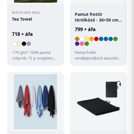
WESTFORD MILL
Pamut frottír
Tea Towel
törölköző - 30×50 cm
Terry S
799 + áfa
718 + áfa
·170 g/m² ·100% pamut
Pamut frottír
·súlya kb. 72 g ·szögletes
vendégtörülköző akasztóval
forma ·Méret: 50 x 70 cm.
és nyomtatható szegéllyel.
100% pamut, 360 g/m².