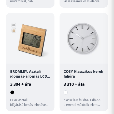
mutatókkal, halk
visszaszámlálós kijelzővel. 2
működéssel. 1 db AA
db AAA elemmel működik,
elemmel működik, elem
elem nélkül szállít...
nélkül szállítjuk.
BROMLEY. Asztali
COSY Klasszikus kerek
időjárás-állomás LCD
falióra
képernyővel ABS-ből
3 304 + áfa
3 310 + áfa
és bambuszból
Ez az asztali
Klasszikus falióra. 1 db AA
időjárásállomás lehetővé
elemmel működik, elem
teszi, hogy különböző fontos
nélkül szállítjuk.