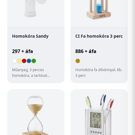
Homokóra Sandy
CI Fa homokóra 3 perc
297 + áfa
886 + áfa
Műanyag, 3 perces
Homokóra fa állvánnyal. Kb.
homokóra, a tartóval
3 perc
megegyező színű homokkal.
Tapadókoronggal
rögzíthető. Egyedie...