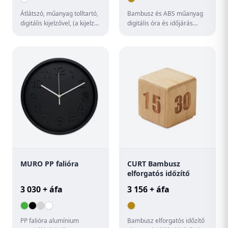
Átlátszó, műanyag tolltartó,
Bambusz és ABS műanyag
digitális kijelzővel, (a kijelző
digitális óra és időjárás
rész levehető) mely mutatja
állomás hőmérővel és
az időt, h...
páratartalom kijelzővel. 2 db
...
MURO PP falióra
CURT Bambusz
elforgatós időzítő
3 030 + áfa
3 156 + áfa
PP falióra alumínium
Bambusz elforgatós időzítő