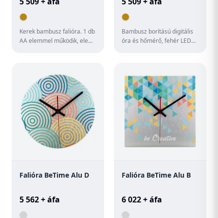
5 509 + áfa
5 509 + áfa
Kerek bambusz falióra. 1 db
Bambusz borítású digitális
AA elemmel működik, elem
óra és hőmérő, fehér LED
nélkül szállítjuk.
háttérvilágítással. USB
töltőkábellel vagy 3 db ...
Falióra BeTime Alu D
Falióra BeTime Alu B
5 562 + áfa
6 022 + áfa