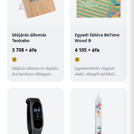
Időjárás-állomás
Egyedi falióra BeTime
Tenkebo
Wood B
3 708 + áfa
4 105 + áfa
Időjárás állomás és digitális
Egyediesíthető, négyzet
óra bambusz előlappal.
alakú, rétegelt nyírfából
Funkciók: ébresztőóra,
készült falióra egyedi
naptár, hőmérő és párata...
grafikával. 1 AA elemmel
mű...