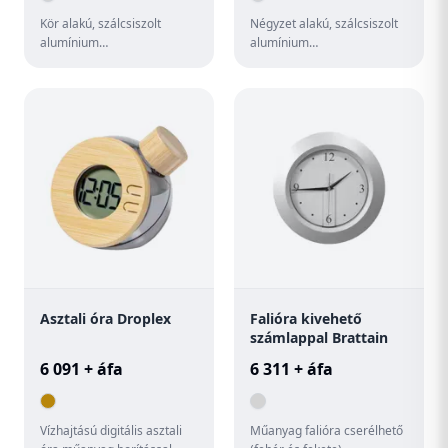
Kör alakú, szálcsiszolt
Négyzet alakú, szálcsiszolt
alumínium
alumínium
szendvicslemezből készült
szendvicslemezből készült
falióra egyedi grafikával. 1
falióra egyedi grafikával. 1
db AA elemm...
db AA e...
Asztali óra Droplex
Falióra kivehető
számlappal Brattain
6 091 + áfa
6 311 + áfa
Vízhajtású digitális asztali
Műanyag falióra cserélhető