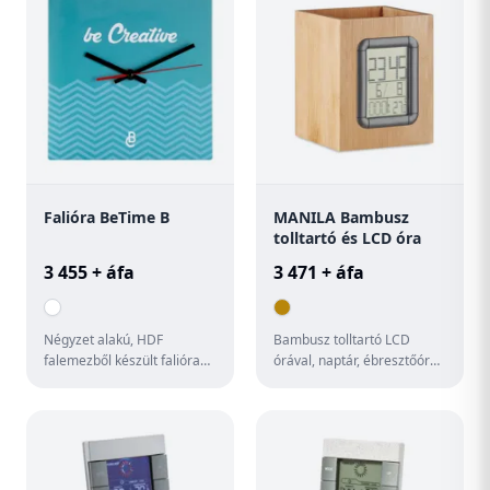
Falióra BeTime B
MANILA Bambusz
tolltartó és LCD óra
3 455 + áfa
3 471 + áfa
Négyzet alakú, HDF
Bambusz tolltartó LCD
falemezből készült falióra
órával, naptár, ébresztőóra
egyedi grafikával. 1 db AA
és hőmérő funkcióval. A
elemmel működik, elem
működéshez szükséges 2
nélkü...
db ...