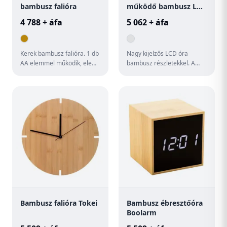
bambusz falióra
működő bambusz LCD
óra
4 788 + áfa
5 062 + áfa
Kerek bambusz falióra. 1 db
Nagy kijelzős LCD óra
AA elemmel működik, elem
bambusz részletekkel. A
nélkül szállítjuk. A bambusz
termék működtetéséhez
természetes anyag,...
csak vizet és 3 gramm sót
kell h...
Bambusz falióra Tokei
Bambusz ébresztőóra
Boolarm