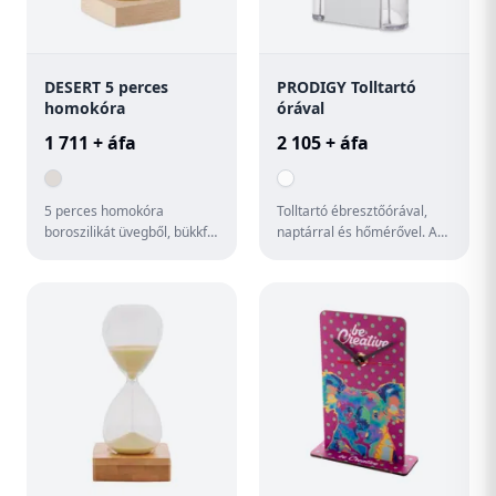
DESERT 5 perces
PRODIGY Tolltartó
homokóra
órával
1 711 + áfa
2 105 + áfa
5 perces homokóra
Tolltartó ébresztőórával,
boroszilikát üvegből, bükkfa
naptárral és hőmérővel. A
talapzattal.
működéshez szükséges 1
db CR2025 elemmel szállít...