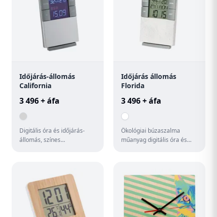
Időjárás-állomás
Időjárás állomás
California
Florida
3 496 + áfa
3 496 + áfa
Digitális óra és időjárás-
Ökológiai búzaszalma
állomás, színes
műanyag digitális óra és
háttérvilágítással. Funkciók:
időjárás állomás hőmérővel
ébresztőóra, hőmérő,
és páratartalom kijelzővel....
páratar...