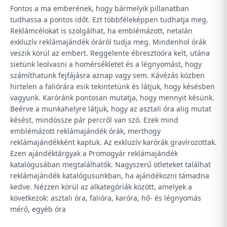
Fontos a ma emberének, hogy bármelyik pillanatban
tudhassa a pontos időt. Ezt többféleképpen tudhatja meg.
Reklámcélokat is szolgálhat, ha emblémázott, netalán
exkluzív reklámajándék óráról tudja meg. Mindenhol órák
veszik körül az embert. Reggelente ébresztoóra kelt, utána
sietünk leolvasni a homérsékletet és a légnyomást, hogy
számíthatunk fejfájásra aznap vagy sem. Kávézás közben
hirtelen a faliórára esik tekintetünk és látjuk, hogy késésben
vagyunk. Karóránk pontosan mutatja, hogy mennyit késünk.
Beérve a munkahelyre látjuk, hogy az asztali óra alig mutat
késést, mindössze pár percről van szó. Ezek mind
emblémázott reklámajándék órák, merthogy
reklámajándékként kaptuk. Az exkluzív karórák gravírozottak.
Ezen ajándéktárgyak a Promogyár reklámajándék
katalógusában megtalálhatók. Nagyszerű ötleteket találhat
reklámajándék katalógusunkban, ha ajándékozni támadna
kedve. Nézzen körül az alkategóriák között, amelyek a
következok:
asztali óra
,
falióra
,
karóra
,
hő- és légnyomás
mérő
,
egyéb óra