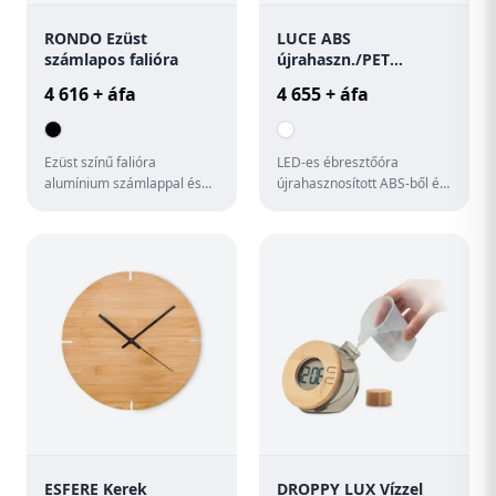
RONDO Ezüst
LUCE ABS
számlapos falióra
újrahaszn./PET
ébresztőóra
4 616 + áfa
4 655 + áfa
Ezüst színű falióra
LED-es ébresztőóra
alumínium számlappal és
újrahasznosított ABS-ből és
mutatóval. Az átlátszó
PET-ből. Állítható
fedőlapja üveg. 1 db AA
hangulatfénnyel. Naptári év
elemmel m...
kijel...
ESFERE Kerek
DROPPY LUX Vízzel