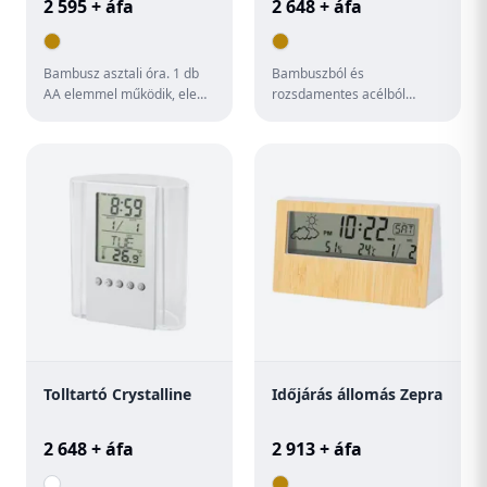
2 595 + áfa
2 648 + áfa
Bambusz asztali óra. 1 db
Bambuszból és
AA elemmel működik, elem
rozsdamentes acélból
nélkül szállítjuk.
készült asztali óra. 1 db AA
elemmel működik, elem
nélkül szállít...
Tolltartó Crystalline
Időjárás állomás Zepra
2 648 + áfa
2 913 + áfa