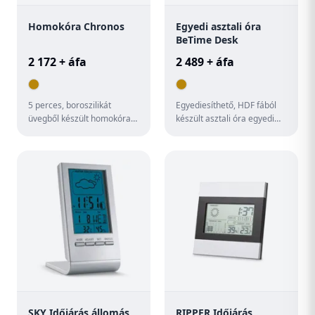
Homokóra Chronos
Egyedi asztali óra
BeTime Desk
2 172 + áfa
2 489 + áfa
5 perces, boroszilikát
Egyediesíthető, HDF fából
üvegből készült homokóra
készült asztali óra egyedi
bambusz alappal. Kraft
grafikával. 1 AA elemmel
papír dobozban szállítjuk.
működik, elem nélkül s...
SKY Időjárás állomás
RIPPER Időjárás