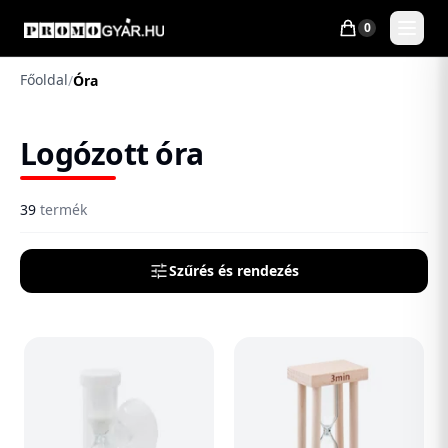
0
Főoldal
/
Óra
Logózott óra
39
termék
Szűrés és rendezés