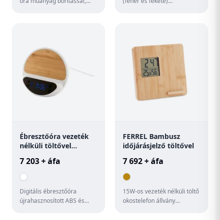
óra műanyag borítással,
(fehér és fekete)
bambusz részletekkel.
számlappal. 1db AA
elemmel működik. Elem
nélkül szállít...
Ébresztőóra vezeték
FERREL Bambusz
nélküli töltővel
időjárásjelző töltővel
Rabolarm
7 203 + áfa
7 692 + áfa
Digitális ébresztőóra
15W-os vezeték nélküli töltő
újrahasznosított ABS és
okostelefon állvány
bambusz borítással,
funkcióval, óra, hőmérséklet
mobiltelefon-tartóval és
és páratartalom kijelz...