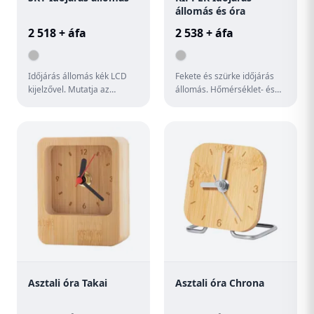
állomás és óra
2 518 + áfa
2 538 + áfa
Időjárás állomás kék LCD
Fekete és szürke időjárás
kijelzővel. Mutatja az
állomás. Hőmérséklet- és
időjárást, időt, dátumot,
páratartalom mérővel,
hőmérsékletet és
órával, illetve naptár funk...
páratarta...
Asztali óra Takai
Asztali óra Chrona