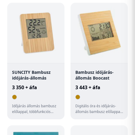
információkat megtekintsen
a nap...
SUNCITY Bambusz
Bambusz időjárás-
időjárás-állomás
állomás Boocast
3 350 + áfa
3 443 + áfa
Időjárás állomás bambusz
Digitális óra és időjárás-
előlappal, többfunkciós
állomás bambusz előlappal.
hőmérővel. Óra, hőmérő,
Funkciók: óra, naptár,
páratartalom kijelzés és
hőmérő, páratartalom-mér...
na...