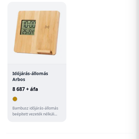
beépített...
Időjárás-állomás
Arbos
8 687 + áfa
Bambusz időjárás-állomás
beépített vezeték nélküli
gyorstöltővel (10W) és
mobiltelefon-tartóval. Fun...