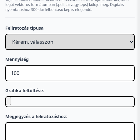
logót vektoros formátumban (.pdf, .ai vagy .eps) küldje meg. Digitális
nyomtatáshoz 300 dpi felbontású kép is elegendő.
Feliratozás típusa
Mennyiség
Grafika feltöltése:
Megjegyzés a feliratozáshoz: