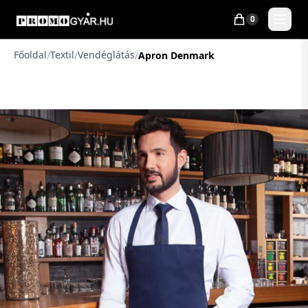
0
Főoldal
Textil
Vendéglátás
/
/
/
Apron Denmark