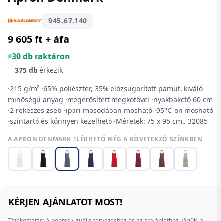
945.67.140
9 605 ft + áfa
30 db raktáron
375 db
érkezik
·215 g/m² ·65% poliészter, 35% előzsugorított pamut, kiváló
minőségű anyag ·megerősített megkötővel ·nyakbakötő 60 cm
·2 rekeszes zseb ·ipari mosodában mosható ·95°C-on mosható
·színtartó és könnyen kezelhető ·Méretek: 75 x 95 cm.. 32085
A APRON DENMARK ELÉRHETŐ MÉG A KÖVETEKZŐ SZÍNKBEN
KÉRJEN AJÁNLATOT MOST!
Tájékoztatás: A pontos vizuális tervezéshez és az árajánlathoz kérjük, a