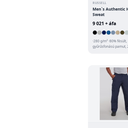
RUSSELL
Men`s Authentic
Sweat
9 021 + áfa
·280 g/m² ·80% fésült,
gyűrűsfonású pamut,
poliészter (3 rétegű a
·kétrétegű kapucni fedő