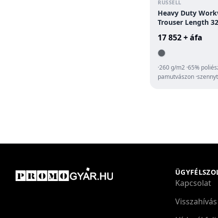
RUSSELL
Heavy Duty Work
Trouser Length 3
17 852 + áfa
·260 g/m2 ·65% poliés
pamutvászon ·szennyt
DuPontTM Teflon® bev
övbújtat...
ÜGYFÉLSZO
Kapcsolat
Visszahívás