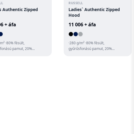
LL
RUSSELL
 Authentic Zipped
Ladies` Authentic Zipped
Hood
06 + áfa
11 006 + áfa
/m² ·80% fésült,
·280 g/m² ·80% fésült,
fonású pamut, 20%
gyűrűsfonású pamut, 20%
zter (3 rétegű anyag)
poliészter (3 rétegű anyag)
egű kapucni fedő ...
·kétrétegű kapucni ·lapo...