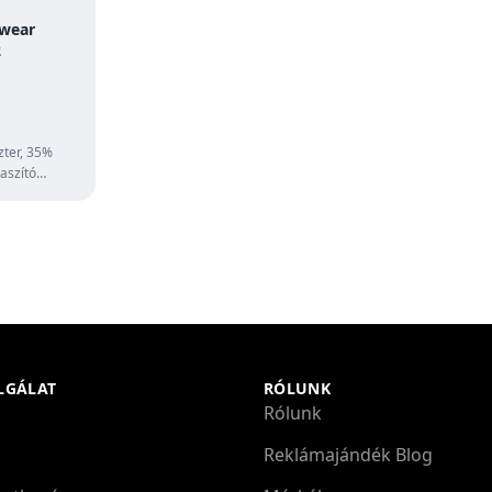
wear
2
zter, 35%
aszító
onat ·széles
LGÁLAT
RÓLUNK
Rólunk
Reklámajándék Blog