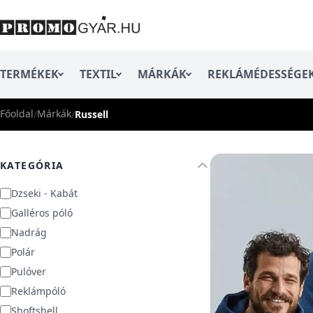
TERMÉKEK
TEXTIL
MÁRKÁK
REKLÁMÉDESSÉGE
Főoldal
Márkák
/
/
Russell
KATEGÓRIA
Dzseki - Kabát
Galléros póló
Nadrág
Polár
Pulóver
Reklámpóló
Shoftshell