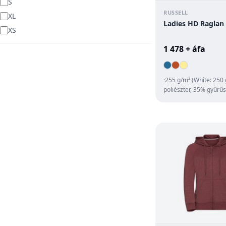
S
RUSSELL
XL
Ladies HD Raglan
XS
1 478 + áfa
·255 g/m² (White: 250
poliészter, 35% gyűrű
fésült pamut ·különös
·kont...