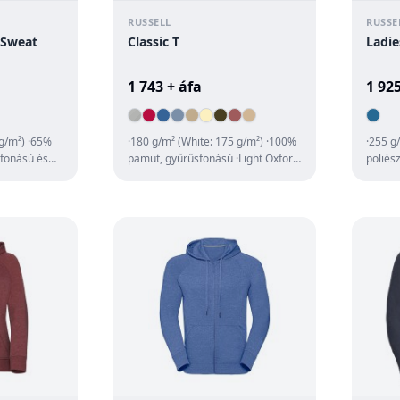
RUSSELL
RUSSE
 Sweat
Classic T
Ladi
1 743 + áfa
1 925
 g/m²) ·65%
·180 g/m² (White: 175 g/m²) ·100%
·255 g
sfonású és
pamut, gyűrűsfonású ·Light Oxford:
poliés
en puha
93% pamut, 7% poliészter ·bord...
fésült
·jers...