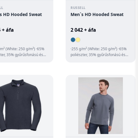
LL
RUSSELL
es HD Hooded Sweat
Men`s HD Hooded Sweat
 + áfa
2 042 + áfa
/m² (White: 250 g/m²) ·65%
·255 g/m² (White: 250 g/m²) ·65%
zter, 35% gyűrűsfonású és
poliészter, 35% gyűrűsfonású és
 pamut ·különösen puha
fésült pamut ·különösen puha
·jers...