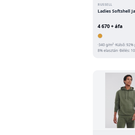
RUSSELL
Ladies Softshell J
4 670 + áfa
·340 g/m² ·Külső: 92% 
8% elasztán ·Bélés: 1
mikropolár poliészter
·háromrétegű softs...