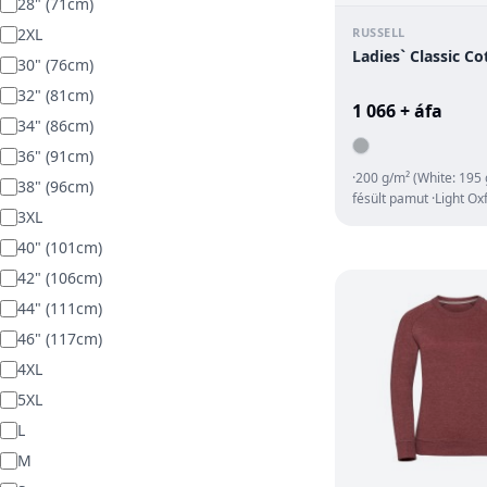
28" (71cm)
2XL
RUSSELL
Ladies` Classic Co
30" (76cm)
32" (81cm)
1 066 + áfa
34" (86cm)
36" (91cm)
·200 g/m² (White: 195
38" (96cm)
fésült pamut ·Light Ox
3XL
pamut, 7% poliészter ·s
40" (101cm)
42" (106cm)
44" (111cm)
46" (117cm)
4XL
5XL
L
M