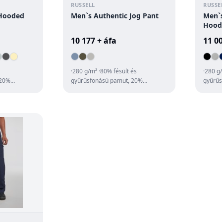
RUSSELL
RUSSE
 Hooded
Men`s Authentic Jog Pant
Men`s
Hood
10 177 + áfa
11 0
·280 g/m² ·80% fésült és
·280 g
 20%
gyűrűsfonású pamut, 20%
gyűrűs
nyag)
poliészter ·rib kötéses derékrész
poliés
 ...
és passzé ·széle...
·kétrét