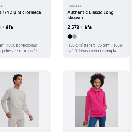
LL
RUSSELL
 1/4 Zip Microfleece
Authentic Classic Long
Sleeve T
 + áfa
2 579 + áfa
/m² ·100% bolyhosodás
·180 g/m² (fehér: 175 g/m²) ·100%
 poliészter mikropolár
gyűrűsfonású pamut (szimpla
d alakú toldás ·álló gallér
jersey) ·magas minőségű kötött
...
anyag,...