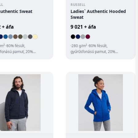
LL
RUSSELL
uthentic Sweat
Ladies` Authentic Hooded
Sweat
 + áfa
9 021 + áfa
/m² ·80% fésült,
·280 g/m² ·80% fésült,
fonású pamut, 20%
gyűrűsfonású pamut, 20%
zter ·elegáns, 3 rétegű anyag
poliészter (3 rétegű anyag)
lkás nyak...
·kétrétegű kapucni ·lapo...