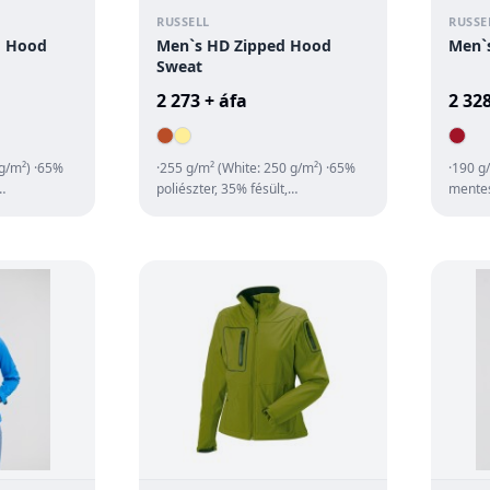
RUSSELL
RUSSE
d Hood
Men`s HD Zipped Hood
Men`s
Sweat
2 273 + áfa
2 328
 g/m²) ·65%
·255 g/m² (White: 250 g/m²) ·65%
·190 g
poliészter, 35% fésült,
mentes
·nagyon puha
gyűrűsfonású pamut ·nagyon puha
·félhol
anyag ·jer...
állvédő