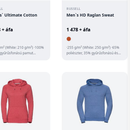
LL
RUSSELL
s` Ultimate Cotton
Men`s HD Raglan Sweat
 + áfa
1 478 + áfa
/m² (White: 210 g/m²) ·100%
·255 g/m² (White: 250 g/m²) ·65%
, gyűrűsfonású pamut
poliészter, 35% gyűrűsfonású és
s kötésű gallér ·halszálkás
fésült pamut ·különösen puha
·kont...