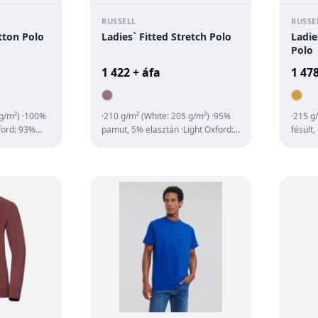
RUSSELL
RUSSE
tton Polo
Ladies` Fitted Stretch Polo
Ladie
Polo
1 422 + áfa
1 478
 g/m²) ·100%
·210 g/m² (White: 205 g/m²) ·95%
·215 g
ford: 93%
pamut, 5% elasztán ·Light Oxford:
fésült
íkkötéses ...
84% pamut, 14% viszkóz, 4%
·bordá
elasz...
nyak...