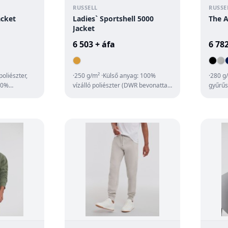
RUSSELL
RUSSE
acket
Ladies` Sportshell 5000
The A
Jacket
6 503 + áfa
6 782
poliészter,
·250 g/m² ·Külső anyag: 100%
·280 g
00%
vízálló poliészter (DWR bevonattal)
gyűrűs
·Belső anyag: kötött poliészter bé...
poliés
·halszá