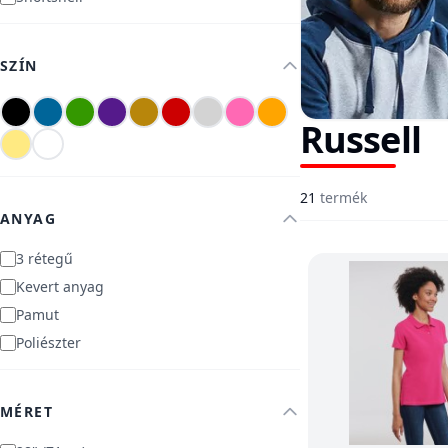
SZÍN
Russell
21
termék
ANYAG
3 rétegű
Kevert anyag
Pamut
Poliészter
MÉRET