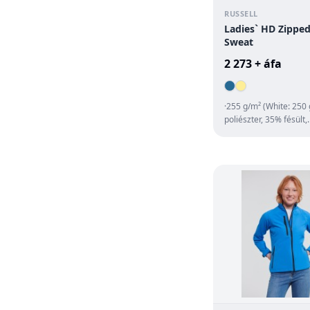
RUSSELL
Ladies` HD Zippe
Sweat
2 273 + áfa
·255 g/m² (White: 250
poliészter, 35% fésült,
gyűrűsfonású pamut 
anyag ·jer...