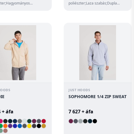
zter;Hagyományos
poliészter;Laza szabás;Dupla
;Végig cipzáras kapucnis
tuzésu kivitel;Dupla anyagú
;Saját an...
kapucni kontr...
HOODS
JUST HOODS
IE
SOPHOMORE 1/4 ZIP SWEAT
 + áfa
7 627 + áfa