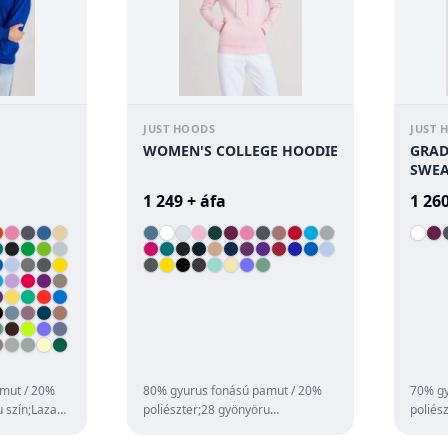
JUST HOODS
JUST 
WOMEN'S COLLEGE HOODIE
GRAD
SWEA
1 249 + áfa
1 260
mut / 20%
80% gyurus fonású pamut / 20%
70% gy
u szín;Laza
poliészter;28 gyönyöru
poliés
szín;Hagyományos szabás;Dupla
szabás
anyagú kapucni;Ke...
ujj;Bo