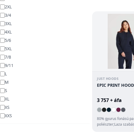
cipzár;Raglán...
2XL
3/4
3XL
4XL
5/6
5XL
7/8
9/11
L
JUST HOODS
M
EPIC PRINT HOOD
S
XL
3 757 + áfa
XS
XXS
80% gyurus fonású pa
poliészter;Laza szabá
anyagú kapucni;Lapos