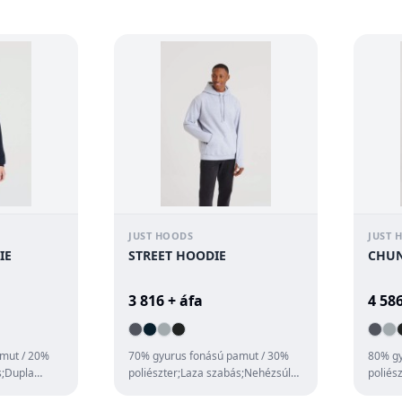
szabott szövet kap...
húzózs
JUST HOODS
JUST 
IE
STREET HOODIE
CHUN
3 816 + áfa
4 586
mut / 20%
70% gyurus fonású pamut / 30%
80% gy
s;Dupla
poliészter;Laza szabás;Nehézsúlyú
poliés
kapucnis pulóver;Három betétbol
szabás