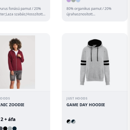
urus fonású pamut / 20%
80% organikus pamut / 20%
zter;Laza szabás;Hosszított
újrahasznosított
;Dupla anyagú
poliészter;Hagyományos
i;Bolyhozo...
szabás;Tanúsított organikus fonal
...
HOODS
JUST HOODS
NIC ZOODIE
GAME DAY HOODIE
12 + áfa