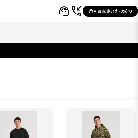
Ajánlatkérő kosár
0