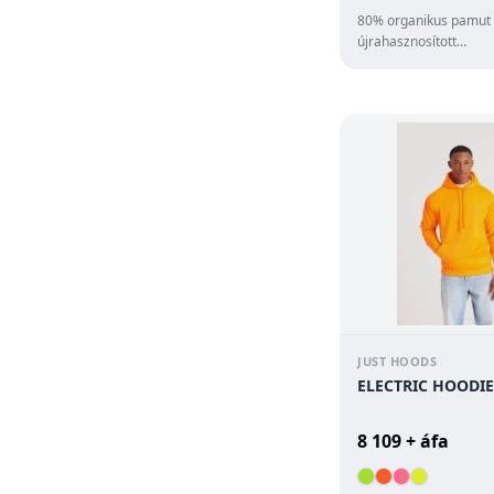
80% organikus pamut 
újrahasznosított
poliészter;Hagyomán
szabás;Tanúsított orga
...
JUST HOODS
ELECTRIC HOODIE
8 109 + áfa