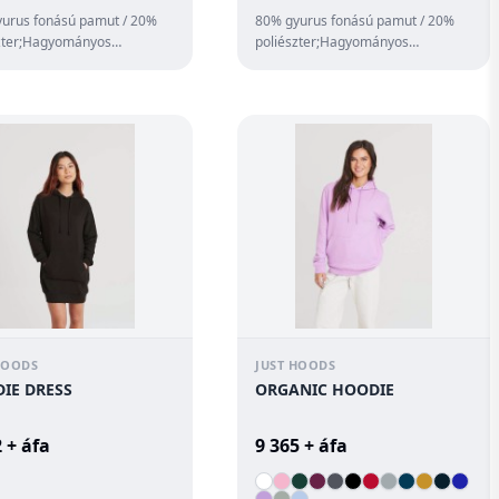
urus fonású pamut / 20%
80% gyurus fonású pamut / 20%
zter;Hagyományos
poliészter;Hagyományos
;Végig cipzáras kapucnis
szabás;Negyedrészig cipzáras
;Saját an...
nyak;Fém YKK cipzá...
HOODS
JUST HOODS
IE DRESS
ORGANIC HOODIE
 + áfa
9 365 + áfa