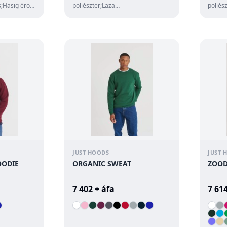
s;Hasig éro
poliészter;Laza
poliés
szabás;Mandzsettában végzodo
szabás
szár;Elasztikus derékpánt...
pulóver
JUST HOODS
JUST 
OODIE
ORGANIC SWEAT
ZOOD
7 402 + áfa
7 614