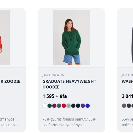
JUST HOODS
JUST 
ER ZOODIE
GRADUATE HEAVYWEIGHT
WASH
HOODIE
1 595 + áfa
2 041
yományos
70% gyurus fonású pamut / 30%
55% p
 kapucnis
poliészter;Hagyományos
poliés
muanyag
szabás;Nehézsúlyú;3 betétbol
tapint