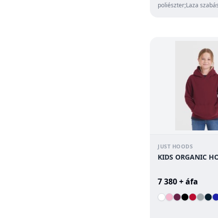
poliészter;Laza szabá
fazon ejtett vállú
kivitelben;Kenguru...
JUST HOODS
KIDS ORGANIC H
7 380 + áfa