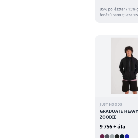
85% poliészter / 15% 
fonású pamut;Laza sz
feltuno színek;Lapos
húzózsinór;Kenguruz..
JUST HOODS
GRADUATE HEAV
ZOODIE
9 756 + áfa