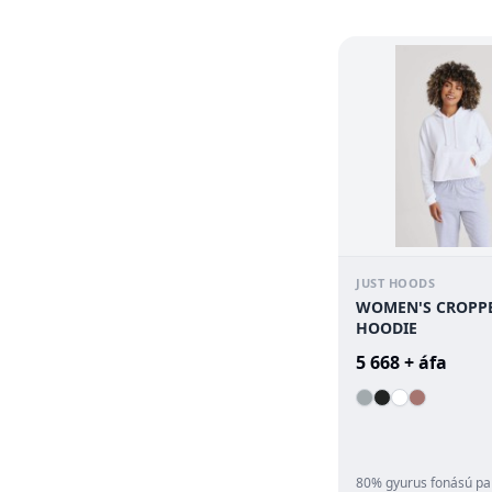
húzózsinór;Zseb nélk..
JUST HOODS
WOMEN'S CROPP
HOODIE
5 668 + áfa
80% gyurus fonású pa