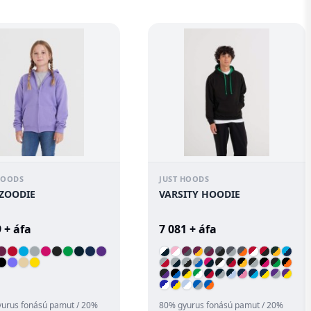
;Oldalsó ...
végzodo szár;Bordázot...
HOODS
JUST HOODS
 ZOODIE
VARSITY HOODIE
 + áfa
7 081 + áfa
urus fonású pamut / 20%
80% gyurus fonású pamut / 20%