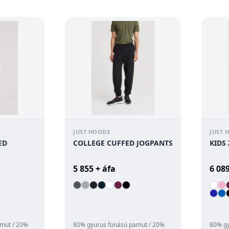
.
szab...
pulóver
JUST HOODS
JUST 
ED
COLLEGE CUFFED JOGPANTS
KIDS
5 855 + áfa
6 089
mut / 20%
80% gyurus fonású pamut / 20%
80% gy