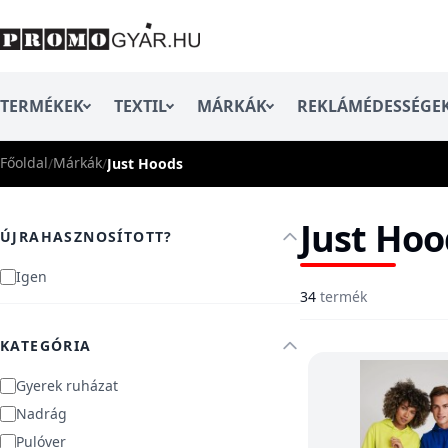
TERMÉKEK
TEXTIL
MÁRKÁK
REKLÁMÉDESSÉGE
Főoldal
Márkák
/
/
Just Hoods
Just Hoo
ÚJRAHASZNOSÍTOTT?
Igen
34
termék
KATEGÓRIA
Gyerek ruházat
Nadrág
Pulóver