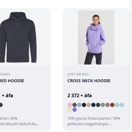
HOODS
JUST HOODS
ED HOODIE
CROSS NECK HOODIE
 + áfa
2 372 + áfa
amut / 45%
70% gyurus fonású pamut / 30%
zter;Mosott hatás;Puha
poliészter;Hagyományos
ású;Koptatott hengeres
szabás;Nehézsúlyú kapucnis