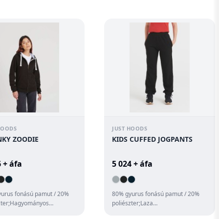
inór;Dupla tuzésu ki...
pulóver;Keresztpánto...
HOODS
JUST HOODS
KY ZOODIE
KIDS CUFFED JOGPANTS
 + áfa
5 024 + áfa
urus fonású pamut / 20%
80% gyurus fonású pamut / 20%
zter;Hagyományos
poliészter;Laza
;Végig cipzáras kapucnis
szabás;Oldalzsebek;Mandzsettában