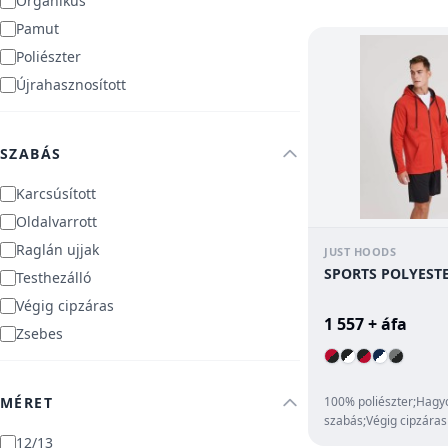
Organikus
Pamut
Poliészter
Újrahasznosított
SZABÁS
Karcsúsított
Oldalvarrott
Raglán ujjak
JUST HOODS
SPORTS POLYEST
Testhezálló
Végig cipzáras
1 557 + áfa
Zsebes
MÉRET
100% poliészter;Hag
szabás;Végig cipzáras
pulóver;Kontrasztos 
12/13