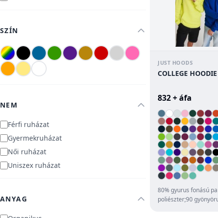
SZÍN
JUST HOODS
COLLEGE HOODIE
832 + áfa
NEM
Férfi ruházat
Gyermekruházat
Női ruházat
Uniszex ruházat
80% gyurus fonású pa
ANYAG
poliészter;90 gyönyör
szabás;Dupla anyagú
kapucni;Kenguruzs...