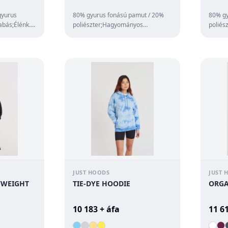
gyurus
80% gyurus fonású pamut / 20%
80% gy
abás;Élénk.
poliészter;Hagyományos
poliés
szabás;Kontrasztos raglán
szabás
.
ujjak;Kontrasztos. du...
kapucn
JUST HOODS
JUST 
YWEIGHT
TIE-DYE HOODIE
ORGA
10 183 + áfa
11 6