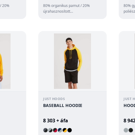
/ 20%
80% organikus pamut / 20%
80% gy
újrahasznosított
poliés
yos
poliészter;Hagyományos
szabás
nikus fonal
szabás;Tanúsított organikus fonal
pulóver
...
JUST HOODS
JUST 
BASEBALL HOODIE
HOOD
8 303 + áfa
8 942