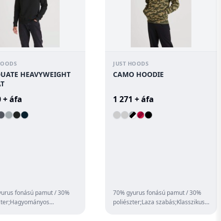
HOODS
JUST HOODS
UATE HEAVYWEIGHT
CAMO HOODIE
T
 + áfa
1 271 + áfa
urus fonású pamut / 30%
70% gyurus fonású pamut / 30%
zter;Hagyományos
poliészter;Laza szabás;Klasszikus
;Nehézsúlyú;Raglán
végig terepmintásan nyomott
rdázott mandzset...
kivitel;...