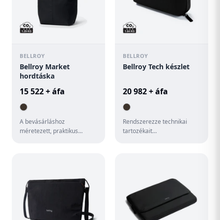
BELLROY
BELLROY
Bellroy Market
Bellroy Tech készlet
hordtáska
15 522 + áfa
20 982 + áfa
A bevásárláshoz
Rendszerezze technikai
méretezett, praktikus
tartozékait
palacktartóval ellátott,
csomómentesen. Ez a
sokoldalú hordtáska
nagyméretű készlet
könnyen összehajt...
mindent rendszerezetten
ta...