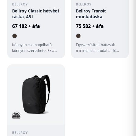
BELLROY
BELLROY
Bellroy Classic hétvégi
Bellroy Transit
táska, 45 l
munkatáska
67 182 + áfa
75 582 + áfa
Könnyen csomagolható,
Egyszerűsített hátizsák
könnyen szerethető. Ez a
minimalista, irodába illő
tágas táska lehetővé teszi,
dizájnban. Különálló
hogy a munkát
laptoprész belső tasakkal a
hátrahagyva...
t...
BELLROY