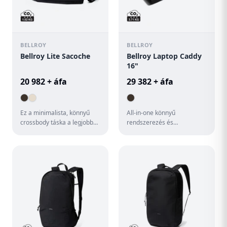
BELLROY
BELLROY
Bellroy Lite Sacoche
Bellroy Laptop Caddy
16"
20 982 + áfa
29 382 + áfa
Ez a minimalista, könnyű
All-in-one könnyű
crossbody táska a legjobb
rendszerezés és
karcsú hordtáska. A tartós
hozzáférés. 16"-es
ripstop 3x könnyebbé t...
laptopokhoz. Habszivaccsal
párnázott laptop tok...