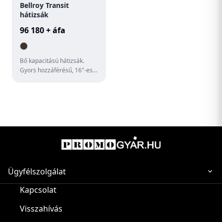
Bellroy Transit
hátizsák
96 180 + áfa
Bő kapacitású hátizsák.
Gyors hozzáférésű, 16"-es
laptoprekesz a könnyű
repülőtéri ellenőrzéshez. A
...
Ügyfélszolgálat
Kapcsolat
Visszahívás