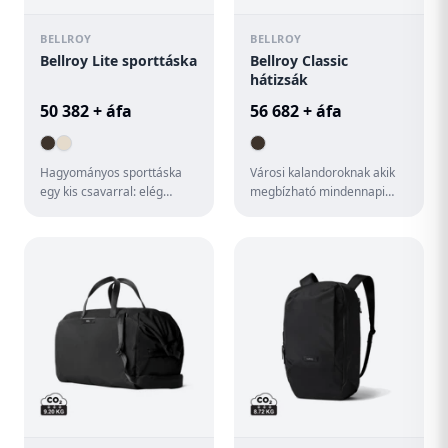
BELLROY
BELLROY
Bellroy Lite sporttáska
Bellroy Classic
hátizsák
50 382 + áfa
56 682 + áfa
Hagyományos sporttáska
Városi kalandoroknak akik
egy kis csavarral: elég
megbízható mindennapi
masszív a kalandokhoz
társra vágynak. Akár 16"-es
ugyanakkor elég könnyű
laptopok tárolására is a...
ahhoz, h...