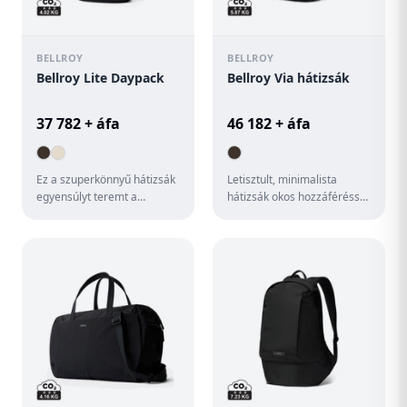
BELLROY
BELLROY
Bellroy Lite Daypack
Bellroy Via hátizsák
37 782 + áfa
46 182 + áfa
Ez a szuperkönnyű hátizsák
Letisztult, minimalista
egyensúlyt teremt a
hátizsák okos hozzáféréssel
teljesítmény és a kényelem
és egész napos
között. A tartós ripstop a...
kényelemmel. Párnázott
16"-es lap...