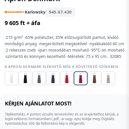
Karlowsky
945.67.430
9 605 ft + áfa
·215 g/m² ·65% poliészter, 35% előzsugorított pamut, kiváló
minőségű anyag ·megerősített megkötővel ·nyakbakötő 60 cm
·2 rekeszes zseb ·ipari mosodában mosható ·95°C-on mosható
·színtartó és könnyen kezelhető ·Méretek: 75 x 95 cm.. 32085
A APRON DENMARK ELÉRHETŐ MÉG A KÖVETEKZŐ SZÍNKBEN
KÉRJEN AJÁNLATOT MOST!
Tájékoztatás: A pontos vizuális tervezéshez és az árajánlathoz kérjük, a
logót vektoros formátumban (.pdf, .ai vagy .eps) küldje meg. Digitális
nyomtatáshoz 300 dpi felbontású kép is elegendő.