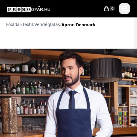
0
Főoldal
Textil
Vendéglátás
/
/
/
Apron Denmark