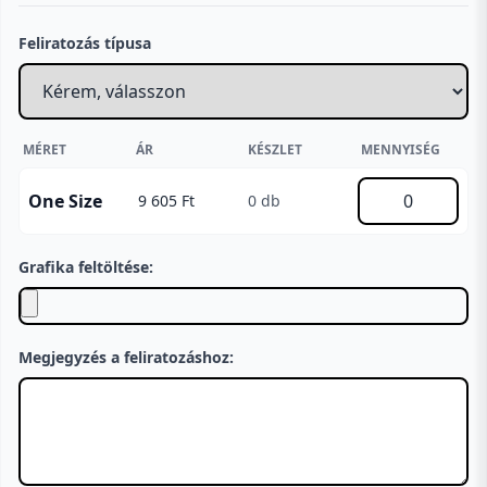
Feliratozás típusa
MÉRET
ÁR
KÉSZLET
MENNYISÉG
One Size
9 605 Ft
0 db
Grafika feltöltése:
Megjegyzés a feliratozáshoz: