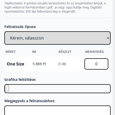
Tájékoztatás: A pontos vizuális tervezéshez és az árajánlathoz kérjük, a
logót vektoros formátumban (.pdf, .ai vagy .eps) küldje meg. Digitális
nyomtatáshoz 300 dpi felbontású kép is elegendő.
Feliratozás típusa
MÉRET
ÁR
KÉSZLET
MENNYISÉG
One Size
5 869 Ft
0 db
Grafika feltöltése:
Megjegyzés a feliratozáshoz: