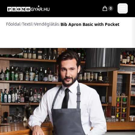
0
Főoldal
Textil
Vendéglátás
/
/
/
Bib Apron Basic with Pocket