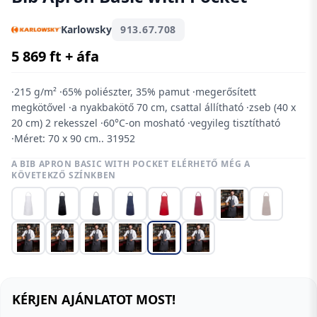
Karlowsky
913.67.708
5 869 ft + áfa
·215 g/m² ·65% poliészter, 35% pamut ·megerősített
megkötővel ·a nyakbakötő 70 cm, csattal állítható ·zseb (40 x
20 cm) 2 rekesszel ·60°C-on mosható ·vegyileg tisztítható
·Méret: 70 x 90 cm.. 31952
A BIB APRON BASIC WITH POCKET ELÉRHETŐ MÉG A
KÖVETEKZŐ SZÍNKBEN
KÉRJEN AJÁNLATOT MOST!