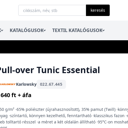
keresés
K
KATALÓGUSOK
TEXTIL KATALÓGUSOK
Pull-over Tunic Essential
Karlowsky
022.67.445
 640 ft + áfa
50 g/m² ·65% poliészter (újrahasznosított), 35% pamut (Twill) ·könn
yag ·színtartó, könnyen kezelhető, fenntartható ·klasszikus fazon 
eb tolltartó résszel ·a méret a két oldalán állítható ·95°C-on moshat