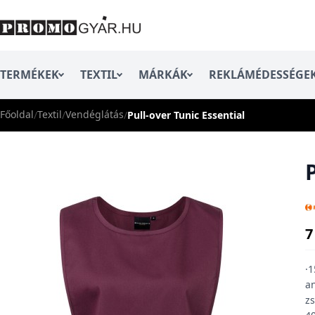
TERMÉKEK
TEXTIL
MÁRKÁK
REKLÁMÉDESSÉGE
Főoldal
Textil
Vendéglátás
/
/
/
Pull-over Tunic Essential
7
·1
an
zs