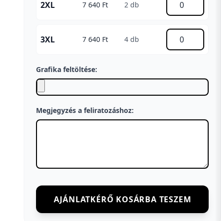
2XL
7 640 Ft
2 db
3XL
7 640 Ft
4 db
Grafika feltöltése:
Megjegyzés a feliratozáshoz:
AJÁNLATKÉRŐ KOSÁRBA TESZEM