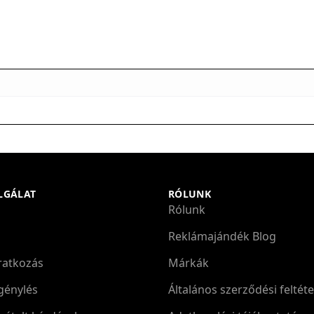
LGÁLAT
RÓLUNK
Rólunk
Reklámajándék Blog
iratkozás
Márkák
génylés
Általános szerződési feltéte