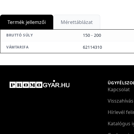
Termék jellemzői
Mérettáblázat
150 - 200
BRUTTÓ SÚLY
62114310
VÁMTARIFA
ÜGYFÉLSZO
Kapcsolat
Visszahívás
Hírlevél fel
Katalógus i