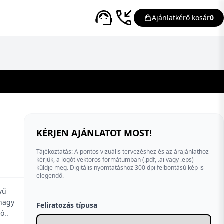
Ajánlatkérő kosár
0
KÉRJEN AJÁNLATOT MOST!
Tájékoztatás: A pontos vizuális tervezéshez és az árajánlathoz
kérjük, a logót vektoros formátumban (.pdf, .ai vagy .eps)
küldje meg. Digitális nyomtatáshoz 300 dpi felbontású kép is
elegendő.
yű
·nagy
Feliratozás típusa
ó..