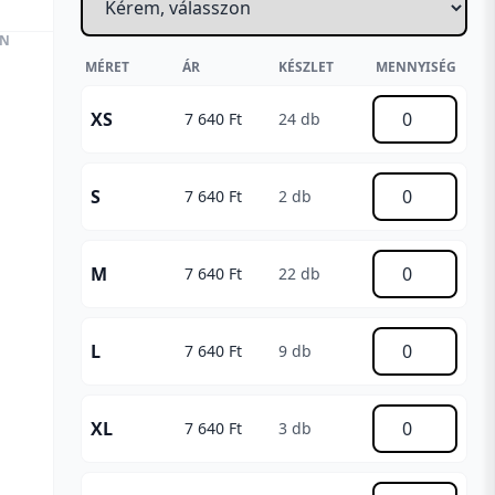
EN
MÉRET
ÁR
KÉSZLET
MENNYISÉG
XS
7 640 Ft
24 db
S
7 640 Ft
2 db
M
7 640 Ft
22 db
L
7 640 Ft
9 db
XL
7 640 Ft
3 db