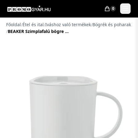
0
Főoldal
Étel és ital
Iváshoz való termékek
Bögrék és poharak
/
/
/
/
BEAKER Szimplafalú bögre 300 ml