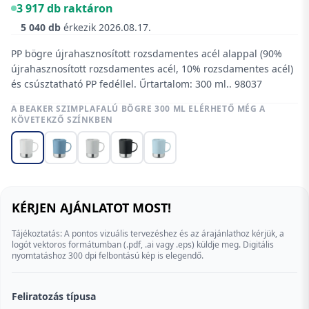
3 917 db raktáron
5 040 db
érkezik
2026.08.17.
PP bögre újrahasznosított rozsdamentes acél alappal (90%
újrahasznosított rozsdamentes acél, 10% rozsdamentes acél)
és csúsztatható PP fedéllel. Űrtartalom: 300 ml.. 98037
A BEAKER SZIMPLAFALÚ BÖGRE 300 ML ELÉRHETŐ MÉG A
KÖVETEKZŐ SZÍNKBEN
KÉRJEN AJÁNLATOT MOST!
Tájékoztatás: A pontos vizuális tervezéshez és az árajánlathoz kérjük, a
logót vektoros formátumban (.pdf, .ai vagy .eps) küldje meg. Digitális
nyomtatáshoz 300 dpi felbontású kép is elegendő.
Feliratozás típusa