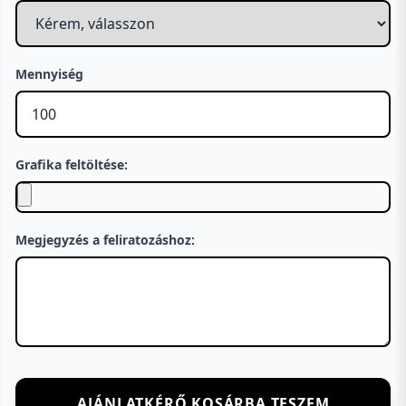
Mennyiség
Grafika feltöltése:
Megjegyzés a feliratozáshoz:
AJÁNLATKÉRŐ KOSÁRBA TESZEM