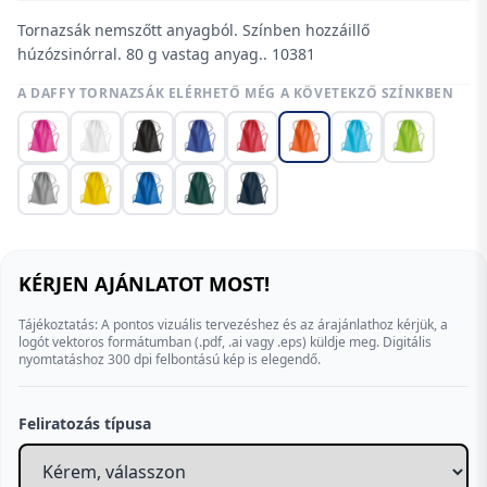
Tornazsák nemszőtt anyagból. Színben hozzáillő
húzózsinórral. 80 g vastag anyag.. 10381
A DAFFY TORNAZSÁK ELÉRHETŐ MÉG A KÖVETEKZŐ SZÍNKBEN
KÉRJEN AJÁNLATOT MOST!
Tájékoztatás: A pontos vizuális tervezéshez és az árajánlathoz kérjük, a
logót vektoros formátumban (.pdf, .ai vagy .eps) küldje meg. Digitális
nyomtatáshoz 300 dpi felbontású kép is elegendő.
Feliratozás típusa