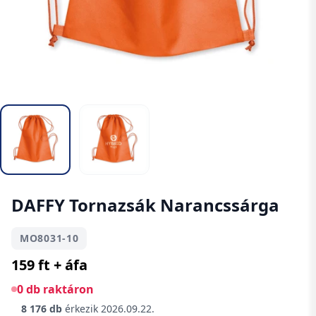
DAFFY Tornazsák Narancssárga
MO8031-10
159 ft + áfa
0 db raktáron
8 176 db
érkezik
2026.09.22.