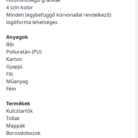
Fotóminőségű grafikák
4 szín kolor
Minden (egybefüggő körvonallal rendelkező)
logóforma lehetséges
Anyagok
Bőr
Poliuretán (PU)
Karton
Gyapjú
Filc
Műanyag
Fém
Termékek
Kulcstartók
Tollak
Mappák
Borosdobozok