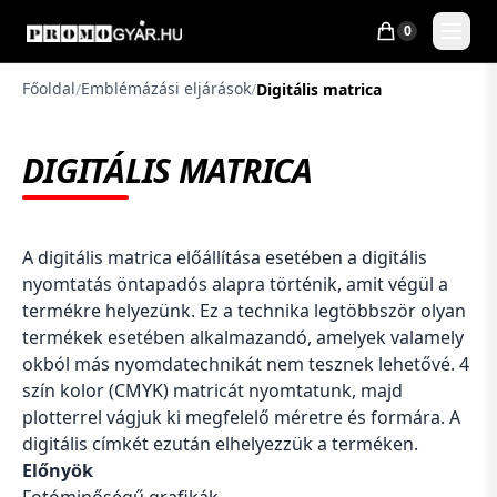
0
Főoldal
Emblémázási eljárások
/
/
Digitális matrica
DIGITÁLIS MATRICA
A digitális matrica előállítása esetében a digitális
nyomtatás öntapadós alapra történik, amit végül a
termékre helyezünk. Ez a technika legtöbbször olyan
termékek esetében alkalmazandó, amelyek valamely
okból más nyomdatechnikát nem tesznek lehetővé. 4
szín kolor (CMYK) matricát nyomtatunk, majd
plotterrel vágjuk ki megfelelő méretre és formára. A
digitális címkét ezután elhelyezzük a terméken.
Előnyök