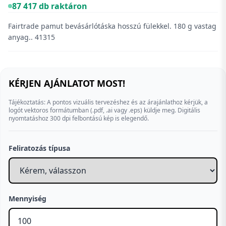
87 417 db raktáron
Fairtrade pamut bevásárlótáska hosszú fülekkel. 180 g vastag
anyag.. 41315
KÉRJEN AJÁNLATOT MOST!
Tájékoztatás: A pontos vizuális tervezéshez és az árajánlathoz kérjük, a
logót vektoros formátumban (.pdf, .ai vagy .eps) küldje meg. Digitális
nyomtatáshoz 300 dpi felbontású kép is elegendő.
Feliratozás típusa
Mennyiség