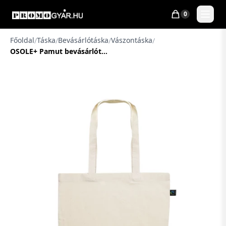
0
Főoldal
Táska
Bevásárlótáska
Vászontáska
/
/
/
/
OSOLE+ Pamut bevásárlótáska Fairtrade