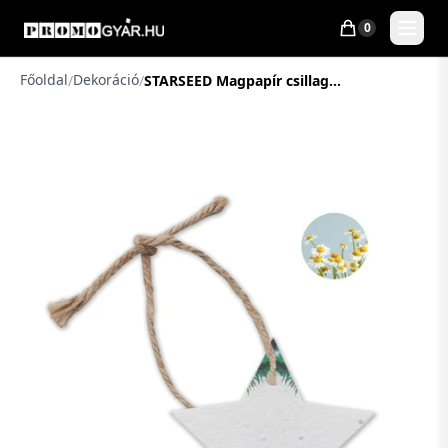
0
Főoldal
Dekoráció
/
/
STARSEED Magpapír csillag karács. dísz