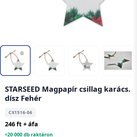
STARSEED Magpapír csillag karács.
dísz Fehér
CX1516-06
246 ft + áfa
20 000 db raktáron