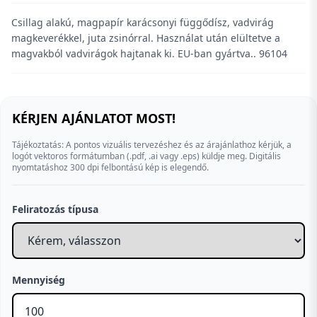
Csillag alakú, magpapír karácsonyi függődísz, vadvirág
magkeverékkel, juta zsinórral. Használat után elültetve a
magvakból vadvirágok hajtanak ki. EU-ban gyártva.. 96104
KÉRJEN AJÁNLATOT MOST!
Tájékoztatás: A pontos vizuális tervezéshez és az árajánlathoz kérjük, a
logót vektoros formátumban (.pdf, .ai vagy .eps) küldje meg. Digitális
nyomtatáshoz 300 dpi felbontású kép is elegendő.
Feliratozás típusa
Mennyiség