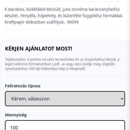
6 darabos, bükkfából készült, juta zsinóros karácsonyfadísz
készlet. Fenyőfa, hópehely, és különféle függődísz formákkal.
Kraftpapír dobozban szállítjuk.. 96099
KÉRJEN AJÁNLATOT MOST!
Tájékoztatás: A pontos vizuális tervezéshez és az árajánlathoz kérjük, a
logót vektoros formátumban (.pdf, .ai vagy .eps) küldje meg. Digitális
nyomtatáshoz 300 dpi felbontású kép is elegendő.
Feliratozás típusa
Mennyiség