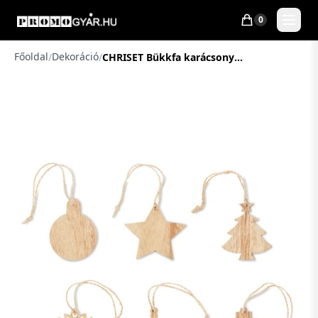
0
Főoldal
Dekoráció
/
/
CHRISET Bükkfa karácsonyfadísz szett