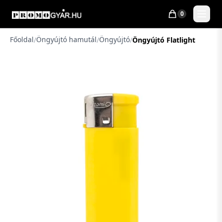
0
Főoldal
Öngyújtó hamutál
Öngyújtó
/
/
/
Öngyújtó Flatlight