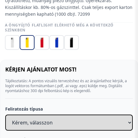
Újratölthető, műanyag piezo öngyújtó. Gyerekzáras.
Kiszállításkor kb. 80%-os gázszinttel. Csak teljes export karton
mennyiségben kapható (1000 db)!. 72099
A ÖNGYÚJTÓ FLATLIGHT ELÉRHETŐ MÉG A KÖVETEKZŐ
SZÍNKBEN
KÉRJEN AJÁNLATOT MOST!
Tájékoztatás: A pontos vizuális tervezéshez és az árajánlathoz kérjük, a
logót vektoros formátumban (.pdf, .ai vagy .eps) küldje meg. Digitális
nyomtatáshoz 300 dpi felbontású kép is elegendő.
Feliratozás típusa