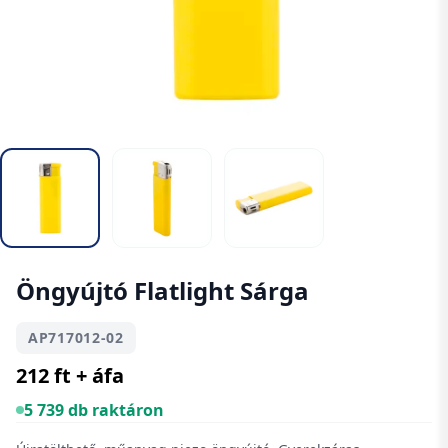
Öngyújtó Flatlight Sárga
AP717012-02
212 ft + áfa
5 739 db raktáron