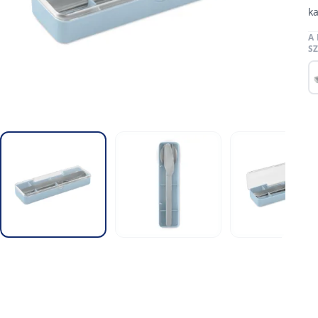
ka
A
S