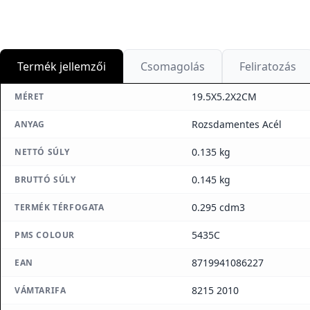
Termék jellemzői
Csomagolás
Feliratozás
19.5X5.2X2CM
MÉRET
Rozsdamentes Acél
ANYAG
0.135 kg
NETTÓ SÚLY
0.145 kg
BRUTTÓ SÚLY
0.295 cdm3
TERMÉK TÉRFOGATA
5435C
PMS COLOUR
8719941086227
EAN
8215 2010
VÁMTARIFA