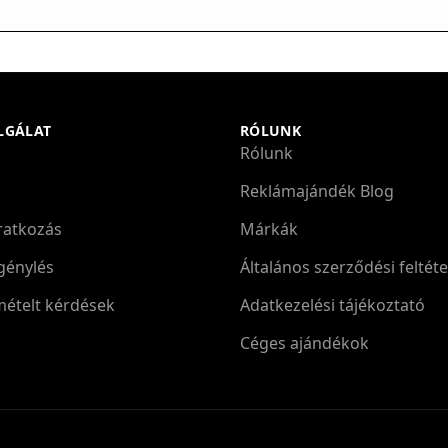
LGÁLAT
RÓLUNK
Rólunk
Reklámajándék Blog
iratkozás
Márkák
génylés
Általános szerződési feltéte
mételt kérdések
Adatkezelési tájékoztató
Céges ajándékok