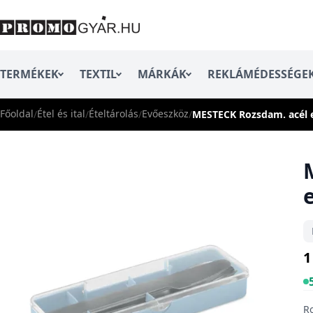
TERMÉKEK
TEXTIL
MÁRKÁK
REKLÁMÉDESSÉGE
Főoldal
Étel és ital
Ételtárolás
Evőeszköz
/
/
/
/
MESTECK Rozsdam. acél 
1
Ro