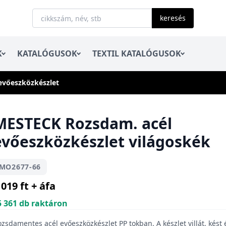
keresés
K
KATALÓGUSOK
TEXTIL KATALÓGUSOK
evőeszközkészlet
MESTECK Rozsdam. acél
evőeszközkészlet világoskék
MO2677-66
 019 ft + áfa
5 361 db raktáron
zsdamentes acél evőeszközkészlet PP tokban. A készlet villát, kést 