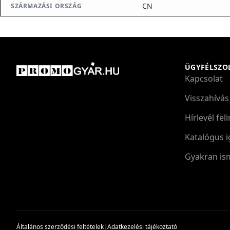
CN
SZÁRMAZÁSI ORSZÁG
ÜGYFÉLSZO
Kapcsolat
Visszahívás
Hírlevél fel
Katalógus i
Gyakran is
Általános szerződési feltételek
Adatkezelési tájékoztató
|