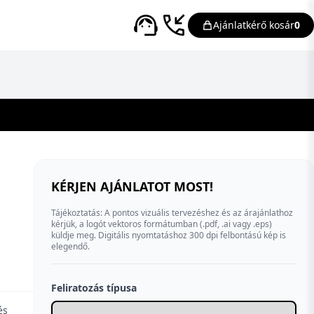
Ajánlatkérő kosár
0
KÉRJEN AJÁNLATOT MOST!
Tájékoztatás: A pontos vizuális tervezéshez és az árajánlathoz
kérjük, a logót vektoros formátumban (.pdf, .ai vagy .eps)
küldje meg. Digitális nyomtatáshoz 300 dpi felbontású kép is
elegendő.
Feliratozás típusa
és