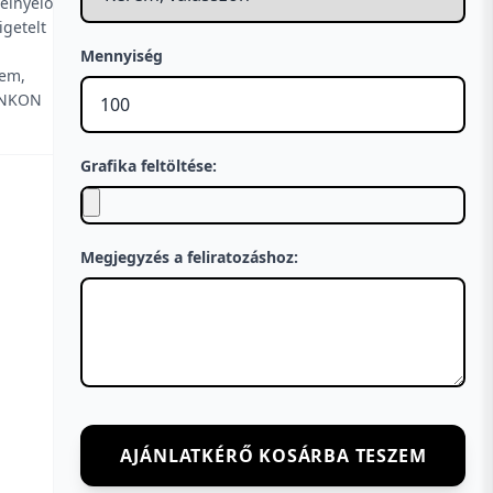
elnyelő
igetelt
Mennyiség
lem,
UNKON
Grafika feltöltése:
Megjegyzés a feliratozáshoz:
AJÁNLATKÉRŐ KOSÁRBA TESZEM