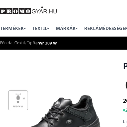
TERMÉKEK
TEXTIL
MÁRKÁK
REKLÁMÉDESSÉGE
Főoldal
Textil
Cipő
/
/
/
Pwr 309 W
2
bi