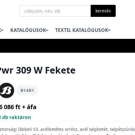
keresés
K
KATALÓGUSOK
TEXTIL KATALÓGUSOK
Pwr 309 W Fekete
B14B1
6 086 ft + áfa
3 db raktáron
ztonsági lábbeli S3, acélbetétes orrész, acél talpbetét, talpátszúrás