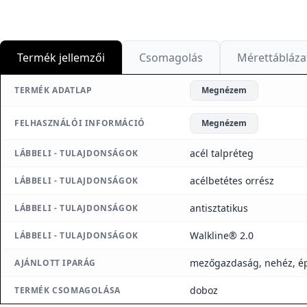
Termék jellemzői
Csomagolás
Mérettábláza
TERMÉK ADATLAP
Megnézem
FELHASZNÁLÓI INFORMÁCIÓ
Megnézem
acél talpréteg
LÁBBELI - TULAJDONSÁGOK
acélbetétes orrész
LÁBBELI - TULAJDONSÁGOK
antisztatikus
LÁBBELI - TULAJDONSÁGOK
Walkline® 2.0
LÁBBELI - TULAJDONSÁGOK
mezőgazdaság, nehéz, épít
AJÁNLOTT IPARÁG
doboz
TERMÉK CSOMAGOLÁSA