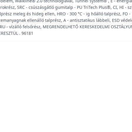
delem, Walkline® 2.0 technológiával, Tunnel system® , E - energia
rokrész, SRC - csúszásgátló gumitalp - PU TriTech Plus®, CI, HI - sz
lprész meleg és hideg ellen, HRO - 300 °C - ig hőálló talprész, FO -
emanyagnak ellenálló talprész, A - antisztatikus lábbeli, ESD véde
RU - vízálló felsőrész, MEGRENDELHETŐ KERESKEDELMI OSZTÁLY
ERESZTÜL . 96181