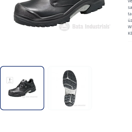
vé
sa
ta
üz
W
K