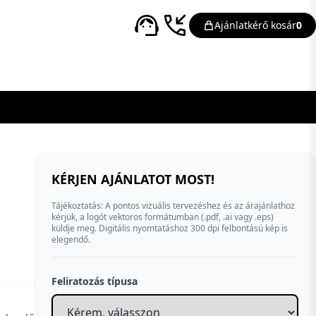
Ajánlatkérő kosár
0
KÉRJEN AJÁNLATOT MOST!
Tájékoztatás: A pontos vizuális tervezéshez és az árajánlathoz
kérjük, a logót vektoros formátumban (.pdf, .ai vagy .eps)
küldje meg. Digitális nyomtatáshoz 300 dpi felbontású kép is
elegendő.
Feliratozás típusa