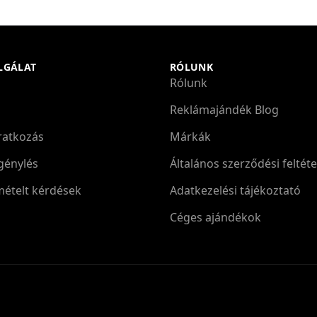
LGÁLAT
RÓLUNK
Rólunk
Reklámajándék Blog
iratkozás
Márkák
génylés
Általános szerződési feltéte
mételt kérdések
Adatkezelési tájékoztató
Céges ajándékok