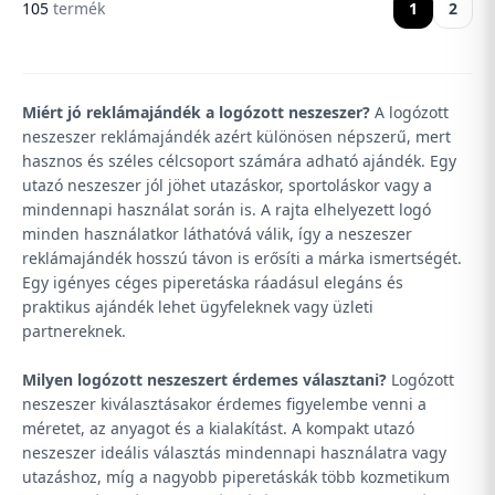
105
termék
1
2
Miért jó reklámajándék a logózott neszeszer?
A logózott
neszeszer reklámajándék azért különösen népszerű, mert
hasznos és széles célcsoport számára adható ajándék. Egy
utazó neszeszer jól jöhet utazáskor, sportoláskor vagy a
mindennapi használat során is. A rajta elhelyezett logó
minden használatkor láthatóvá válik, így a neszeszer
reklámajándék hosszú távon is erősíti a márka ismertségét.
Egy igényes céges piperetáska ráadásul elegáns és
praktikus ajándék lehet ügyfeleknek vagy üzleti
partnereknek.
Milyen logózott neszeszert érdemes választani?
Logózott
neszeszer kiválasztásakor érdemes figyelembe venni a
méretet, az anyagot és a kialakítást. A kompakt utazó
neszeszer ideális választás mindennapi használatra vagy
utazáshoz, míg a nagyobb piperetáskák több kozmetikum