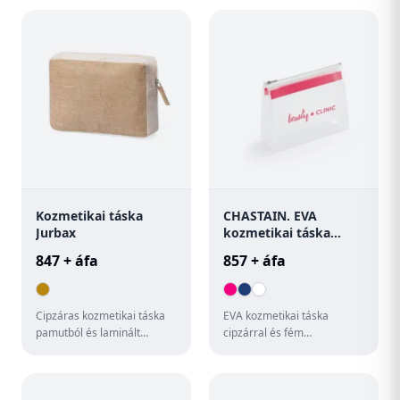
pamut anyagból. 250 g va...
és 1 x 60 mL), 1 sprayt ...
Kozmetikai táska
CHASTAIN. EVA
Jurbax
kozmetikai táska
cipzárral és fém
847 + áfa
857 + áfa
Cipzáras kozmetikai táska
EVA kozmetikai táska
pamutból és laminált
cipzárral és fém
jutából.
cipzárhúzóval. Ideális
repülős utazáshoz. 200 x
145 x 70 mm