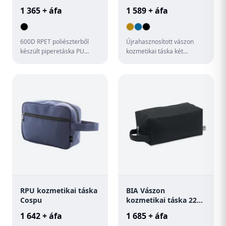
táska Rebyss Beauty
1 365 + áfa
1 589 + áfa
600D RPET poliészterből
Újrahasznosított vászon
készült piperetáska PU
kozmetikai táska két
bevonattal és 210D RPET
cipzáras rekesszel és
béléssel. Fogantyúval,
fogantyúval. 70%
cipzár...
újrahasznosított...
RPU kozmetikai táska
BIA Vászon
Cospu
kozmetikai táska 220
g
1 642 + áfa
1 685 + áfa