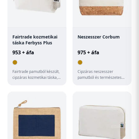
Fairtrade kozmetikai
Neszesszer Corbum
táska Ferbyss Plus
953 + áfa
975 + áfa
Fairtrade pamutból készült,
Cipzáras neszesszer
cipzáras kozmetikai táska,
pamutból és természetes
megkülönböztető Fairtrade
parafából.
címkével. 100% Fair...