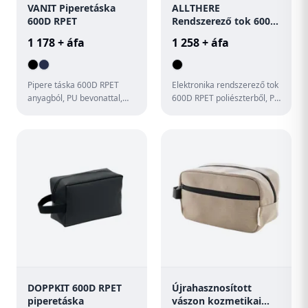
VANIT Piperetáska
ALLTHERE
600D RPET
Rendszerező tok 600D
RPET
1 178 + áfa
1 258 + áfa
Pipere táska 600D RPET
Elektronika rendszerező tok
anyagból, PU bevonattal,
600D RPET poliészterből, PU
RPET hálóval és 210D RPET
bevonattal.
béléssel. Elülső cipzáras ...
DOPPKIT 600D RPET
Újrahasznosított
piperetáska
vászon kozmetikai