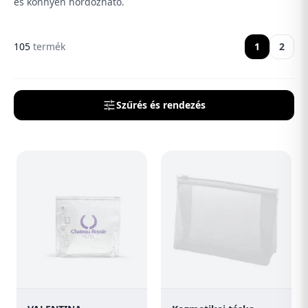
és könnyen hordozható.
105
termék
1
2
Szűrés és rendezés