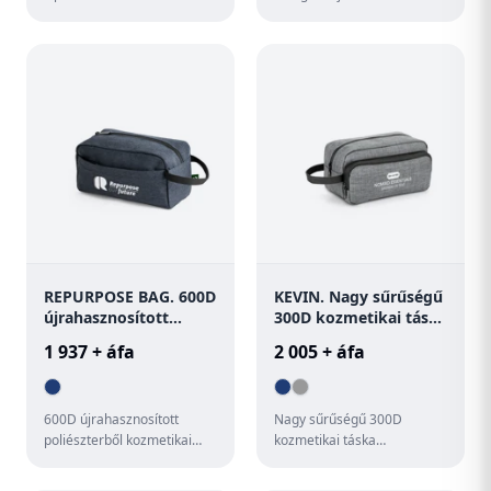
200 g vastag, 100%
vászon piperetáska minden
kenderszövet anyagból.
szükséges kellék számára...
REPURPOSE BAG. 600D
KEVIN. Nagy sűrűségű
újrahasznosított
300D kozmetikai táska
poliészterből
fogantyúval
1 937 + áfa
2 005 + áfa
kozmetikai táska
600D újrahasznosított
Nagy sűrűségű 300D
poliészterből kozmetikai
kozmetikai táska
táska bélelt belsővel. Elülső,
fogantyúval, elülső cipzáras
cipzáras zsebbel, és h...
zsebbel és bélelt belsővel. A