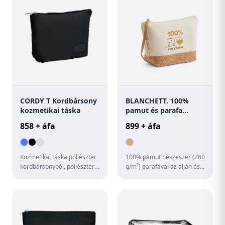
CORDY T Kordbársony
BLANCHETT. 100%
kozmetikai táska
pamut és parafa
piperetáska
858 + áfa
899 + áfa
Kozmetikai táska poliészter
100% pamut neszeszer (280
kordbársonyból, poliészter
g/m²) parafával az alján és
béléssel. 220 g/m².
cipzárral, fogantyúval az
egyszerű szállításho...