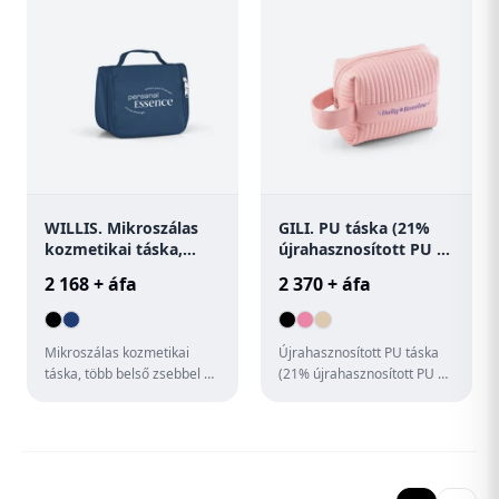
WILLIS. Mikroszálas
GILI. PU táska (21%
kozmetikai táska,
újrahasznosított PU és
több belső zsebbel
30% újrahasznosított
2 168 + áfa
2 370 + áfa
poliészter)
Mikroszálas kozmetikai
Újrahasznosított PU táska
táska, több belső zsebbel és
(21% újrahasznosított PU és
akasztó kampókkal. 200 x
30% újrahasznosított
160 x 85 mm
poliészter), steppelt tex...