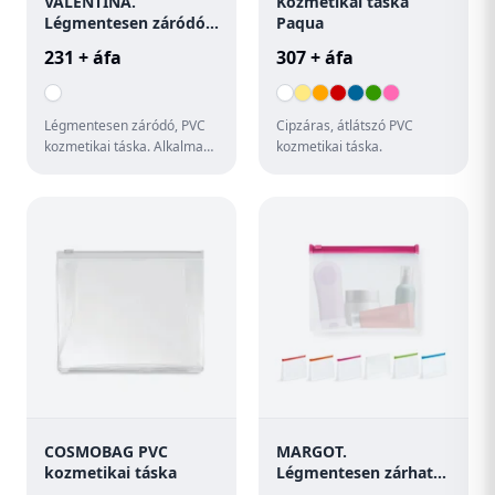
VALENTINA.
Kozmetikai táska
Légmentesen záródó,
Paqua
PVC kozmetikai táska
231 + áfa
307 + áfa
Légmentesen záródó, PVC
Cipzáras, átlátszó PVC
kozmetikai táska. Alkalmas
kozmetikai táska.
repülős utazáshoz. A
palackokat nem
tartalmazza. ...
COSMOBAG PVC
MARGOT.
kozmetikai táska
Légmentesen zárható
EVA kozmetikai