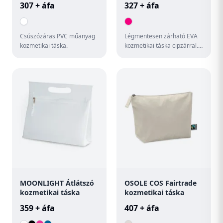
307 + áfa
327 + áfa
Csúszózáras PVC műanyag
Légmentesen zárható EVA
kozmetikai táska.
kozmetikai táska cipzárral.
Ideális repülős utazáshoz.
Széles színválasztékb...
MOONLIGHT Átlátszó
OSOLE COS Fairtrade
kozmetikai táska
kozmetikai táska
359 + áfa
407 + áfa