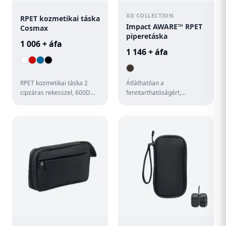
XD COLLECTION
RPET kozmetikai táska
Impact AWARE™ RPET
Cosmax
piperetáska
1 006 + áfa
1 146 + áfa
RPET kozmetikai táska 2
Átláthatóan a
cipzáras rekesszel, 600D
fenntarthatóságért,
RPET poliészter.
bizonyítottan! Ez az Impact
Megkülönböztető RPET
piperetáska 300D RPET
címkével.
anyagból készült...