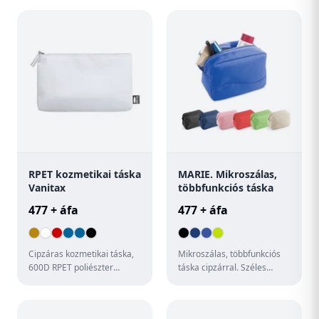
újrahasznosított pamut.
RPET kozmetikai táska
MARIE. Mikroszálas,
Vanitax
többfunkciós táska
477 + áfa
477 + áfa
Cipzáras kozmetikai táska,
Mikroszálas, többfunkciós
600D RPET poliészter
táska cipzárral. Széles
anyagból.
színválasztékban kapható.
130 x 90 x 65 mm