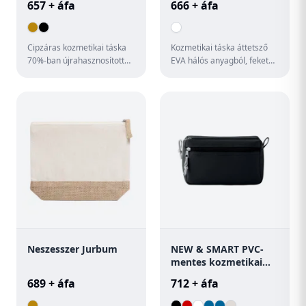
657 + áfa
666 + áfa
Cipzáras kozmetikai táska
Kozmetikai táska áttetsző
70%-ban újrahasznosított
EVA hálós anyagból, fekete
pamutból és 30% RPET
cipzárral.
poliészterből, 280 g/m².
Meg...
Neszesszer Jurbum
NEW & SMART PVC-
mentes kozmetikai
táska
689 + áfa
712 + áfa