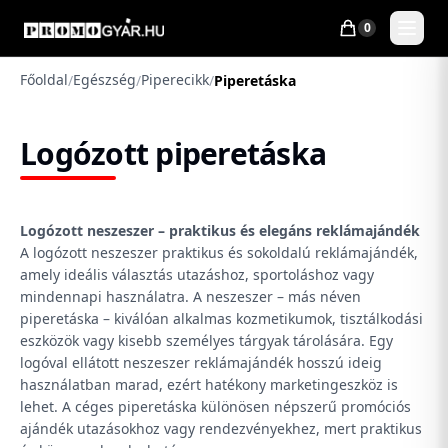
0
Főoldal
Egészség
Piperecikk
/
/
/
Piperetáska
Logózott piperetáska
Logózott neszeszer – praktikus és elegáns reklámajándék
A logózott neszeszer praktikus és sokoldalú reklámajándék,
amely ideális választás utazáshoz, sportoláshoz vagy
mindennapi használatra. A neszeszer – más néven
piperetáska – kiválóan alkalmas kozmetikumok, tisztálkodási
eszközök vagy kisebb személyes tárgyak tárolására. Egy
logóval ellátott neszeszer reklámajándék hosszú ideig
használatban marad, ezért hatékony marketingeszköz is
lehet. A céges piperetáska különösen népszerű promóciós
ajándék utazásokhoz vagy rendezvényekhez, mert praktikus