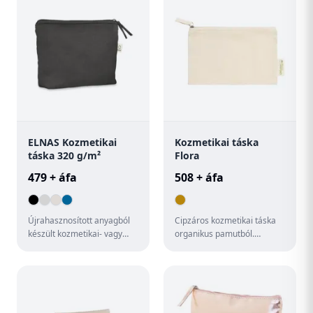
ELNAS Kozmetikai
Kozmetikai táska
táska 320 g/m²
Flora
479 + áfa
508 + áfa
Újrahasznosított anyagból
Cipzáros kozmetikai táska
készült kozmetikai- vagy
organikus pamutból.
piperetáska (70%
Megkülönböztető organikus
újrahasznosított pamut és
pamut címkével. 100%
30% RP...
organik...