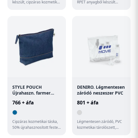
készült, cipzáras kozmetikai
RPET anyagból készült
táska, megkülönböztető
kozmetikai táska, első
újrahasznosított pamut...
cipzáras zsebbel.
STYLE POUCH
DENIRO. Légmentesen
Újrahaszn. farmer
záródó neszeszer PVC
piperetáska
766 + áfa
801 + áfa
Cipzáras kozmetikai táska,
Légmentesen záródó, PVC
50% újrahasznosított festett
kozmetikai tárolószett,
pamut farmer és 50%
amely 3 palackot (2 x 65 mL