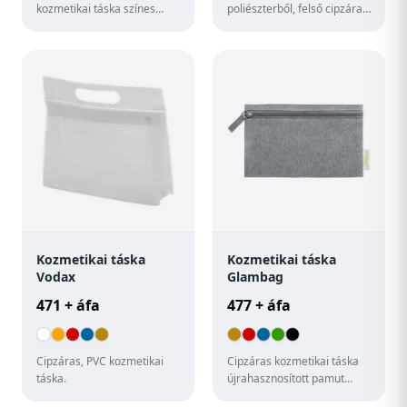
kozmetikai táska színes
poliészterből, felső cipzáras
cipzárral. 340 gr/m².
záródással és barna PU
részletekkel.
Kozmetikai táska
Kozmetikai táska
Vodax
Glambag
471 + áfa
477 + áfa
Cipzáras, PVC kozmetikai
Cipzáras kozmetikai táska
táska.
újrahasznosított pamut
anyagból. 100%