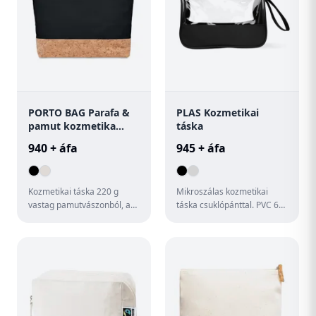
PORTO BAG Parafa &
PLAS Kozmetikai
pamut kozmetika
táska
táska
940 + áfa
945 + áfa
Kozmetikai táska 220 g
Mikroszálas kozmetikai
vastag pamutvászonból, az
táska csuklópánttal. PVC 6
alján parafa részlettel. A
ftalát-mentes.
parafa természetes anyag...