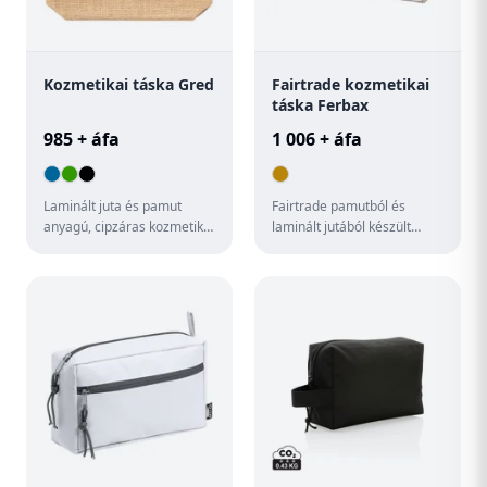
Kozmetikai táska Gred
Fairtrade kozmetikai
táska Ferbax
985 + áfa
1 006 + áfa
Laminált juta és pamut
Fairtrade pamutból és
anyagú, cipzáras kozmetikai
laminált jutából készült
táska.
cipzáras kozmetikai táska
megkülönböztető Fairtrade
c...