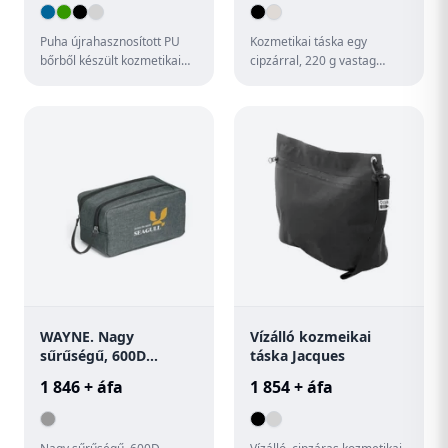
Puha újrahasznosított PU
Kozmetikai táska egy
bőrből készült kozmetikai
cipzárral, 220 g vastag
táska két cipzáras rekesszel
organikus vászonból. A
és fogantyúval. Megk...
bélés 140 g vastag
biopamutból k...
WAYNE. Nagy
Vízálló kozmeikai
sűrűségű, 600D
táska Jacques
anyagú kozmetikai
1 846 + áfa
1 854 + áfa
táska fogantyúval