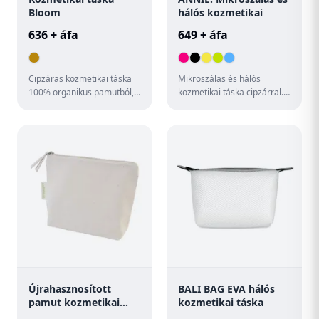
Bloom
hálós kozmetikai
636 + áfa
649 + áfa
Cipzáras kozmetikai táska
Mikroszálas és hálós
100% organikus pamutból,
kozmetikai táska cipzárral.
175 g/m².
210 x 130 x 85 mm
Újrahasznosított
BALI BAG EVA hálós
pamut kozmetikai
kozmetikai táska
táska Cospex