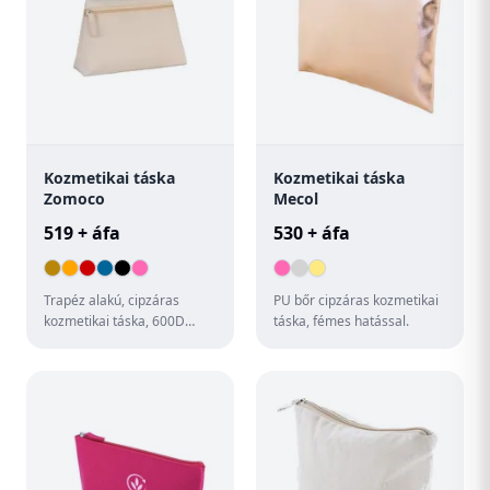
Kozmetikai táska
Kozmetikai táska
Zomoco
Mecol
519 + áfa
530 + áfa
Trapéz alakú, cipzáras
PU bőr cipzáras kozmetikai
kozmetikai táska, 600D
táska, fémes hatással.
poliészter anyagból.