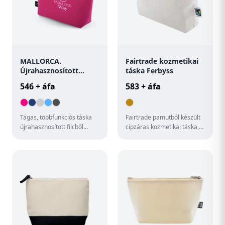
MALLORCA.
Fairtrade kozmetikai
Újrahasznosított
táska Ferbyss
filcből (100% rPET)
546 + áfa
583 + áfa
készült többcélú táska
Tágas, többfunkciós táska
Fairtrade pamutból készült
újrahasznosított filcből
cipzáras kozmetikai táska,
(100% rPET) cipzárral.
megkülönböztető Fairtrade
Széles színválasztékban
címkével. 100% Fairt...
ka...