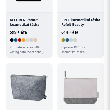
KLEUREN Pamut
RPET kozmetikai táska
kozmetikai táska
Refelt Beauty
599 + áfa
614 + áfa
Kozmetikai táska 340 g
Cipzáras RPET filc
vastag pamutvászonból,
kozmetikai táska.
színes aljjal és
Megkülönböztető RPET
cipzárhúzóval.
címkével.