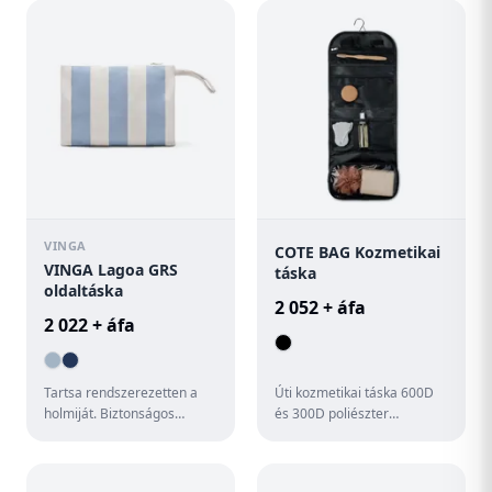
fő re...
VINGA
COTE BAG Kozmetikai
VINGA Lagoa GRS
táska
oldaltáska
2 052 + áfa
2 022 + áfa
Tartsa rendszerezetten a
Úti kozmetikai táska 600D
holmiját. Biztonságos
és 300D poliészter
cipzárral és praktikus
anyagból, hálós rekeszekkel
hordozófüllel a könnyű
és egy PEVA rekesszel.
kezelhe...