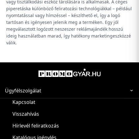
vagy tisztálkodási eszköz tárolására is alkalmasak. A céges
piperetáska különböző feliratozási technológiákkal – például
nyomtatással vagy hímzéssel – készíthető el, így a logó
tartósan és igényesen jelenik meg a terméken. Egy jól
megválasztott logózott neszeszer reklámajándék hosszú
ideig használatban marad, így hatékony marketingeszközzé
válik.
Ügyfélszolgálat
Kapcsolat
Visszahívás
Hírlevél feliratkozás
Katalógus igénylés