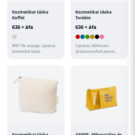
Kozmetikai táska
Kozmetikai táska
Koffel
Torebix
636 + áfa
636 + áfa
RPET filc anyagú, cipzáras
Cipzáras, kéttónusú
kozmetikai táska.
újrahasznosított pamut
kozmetikai táska. 100%
újrahasznosított pamut,
megkülönbö...
Kozmetikai táska
ANNIE. Mikroszálas és