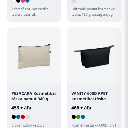
Átlátszó PVC kozmetikai
Fairtrade pamut kozmetikai
táska cipzárral.
táska. 180 g vastag anyag.
PESACARA Kozmetikai
VANITY 600D RPET
táska pamut 340 g
kozmetikai táska
453 + áfa
466 + áfa
Biopamutból készült
Kozmetikai táska 600D RPET