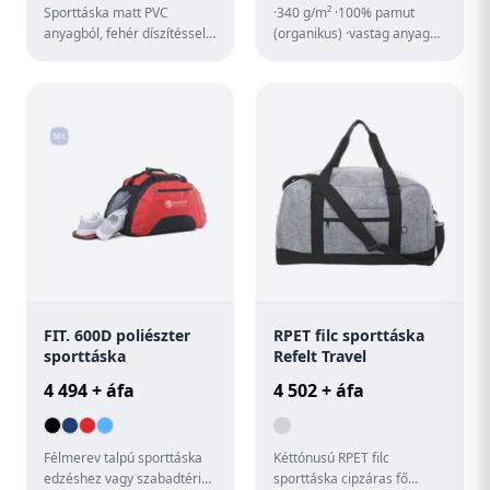
Sporttáska matt PVC
·340 g/m² ·100% pamut
anyagból, fehér díszítéssel.
(organikus) ·vastag anyag
Cipzározható elülső
·rejtett cipzáras zseb
zsebbel, állítható vállpánttal.
·húzózsinórral záródik ·állí...
FIT. 600D poliészter
RPET filc sporttáska
sporttáska
Refelt Travel
4 494 + áfa
4 502 + áfa
Félmerev talpú sporttáska
Kéttónusú RPET filc
edzéshez vagy szabadtéri
sporttáska cipzáras fő