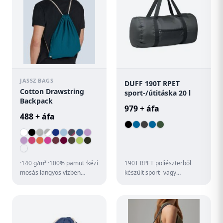
JASSZ BAGS
DUFF 190T RPET
Cotton Drawstring
sport-/útitáska 20 l
Backpack
979 + áfa
488 + áfa
·140 g/m² ·100% pamut ·kézi
190T RPET poliészterből
mosás langyos vízben
készült sport- vagy
·összehúzható hordozópánt
utazótáska cipzáras zsebbel
·megerősített nyílás ·me...
az elülső oldalán.
Kapacitás...