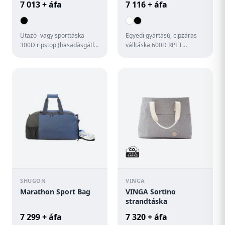
7 013 + áfa
7 116 + áfa
Utazó- vagy sporttáska
Egyedi gyártású, cipzáras
300D ripstop (hasadásgátló)
válltáska 600D RPET
anyagból, PU részletekkel,
poliészterből, jógamatrac
cipzáras elülső zsebbe...
tartó pántokkal és hosszú
fü...
SHUGON
VINGA
Marathon Sport Bag
VINGA Sortino
strandtáska
7 299 + áfa
7 320 + áfa