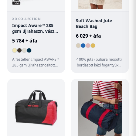
XD COLLECTION
Soft Washed Jute
Impact Aware™ 285
Beach Bag
gsm újrahaszn. vászon
6 029 + áfa
hordtáska festetlen
5 784 + áfa
A festetlen Impact AWARE™
·100% juta (puhára mosott)
285 gsm újrahasznosított
·bordázott kézi fogantyúk
vászon hordtáska tökéletes
(hossz: 63 cm) ·belső zseb
módja annak, hogy egy ...
·kézben és vállon i...