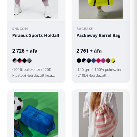
SHUGON
BAGBASE
Piraeus Sports Holdall
Packaway Barrel Bag
2 726 + áfa
2 761 + áfa
·100% poliészter (420D
·140 g/m² ·100% poliészter
Ripstop) ·bordázott kézi
(210D) ·bordázott
fogantyú és bordázott,
kézifogantyú ·végig
állítható vállpánt ·cipzáras...
cipzáras, így könnyen
hozzáférhető...