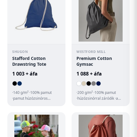
SHUGON
WESTFORD MILL
Stafford Cotton
Premium Cotton
Drawstring Tote
Gymsac
1 003 + áfa
1 088 + áfa
·140 g/m² ·100% pamut
·200 g/m² ·100% pamut
·pamut húzózsinóros
·húzózsinórral záródik ·a
hátizsák ·erős
húzózsinór kívülről illesztve,
pamutzsinórral záródik
hogy könnyebb legyen...
·megerősített sark...