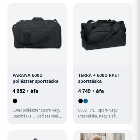
·kulacstartó ·cipő rekesz
zsebekkel.
·fém sze...
PARANA 600D
TERRA + 600D RPET
poliészter sporttáska
sporttáska
4 682 + áfa
4 749 + áfa
600D poliészter sport- vagy
600D RPET sport- vagy
utazótáska. Elülső zsebbel.
utazótáska, nagy első
Állítható és levehető
cipzáras zsebbel, belső
vállpánttal.
cipzáras zsebbel, állítható,
lec...