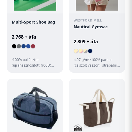
WESTFORD MILL
Multi-Sport Shoe Bag
Nautical Gymsac
2 768 + áfa
2 809 + áfa
·100% poliészter
·407 g/m² ·100% pamut
(újrahasznosított, 900D)
(csiszolt vászon) ·strapabíró
·bordázott kézi fogantyú
anyag ·nyomott csíkos
·főrekesz 2 utas cipzárral a
dizájn ·kézi fogantyú / a...
kön...