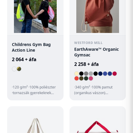
WESTFORD MILL
Childrens Gym Bag
EarthAware™ Organic
Action Line
Gymsac
2 064 + áfa
2 258 + áfa
·120 g/m² ·100% poliészter
·340 g/m² ·100% pamut
·tornazsák gyerekeknek
(organikus vászon)
·ideális aktív gyerekeknek
·prémium minőségű, vastag
·élénk színek és mintá...
anyag ·vastag húzózsinórral
záró...