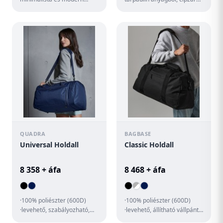
stílust tükröz. Diszkrét és
oldalsó rekesszel és
funkcionális, eleganci...
cipzáras belső zsebbel....
QUADRA
BAGBASE
Universal Holdall
Classic Holdall
8 358 + áfa
8 468 + áfa
·100% poliészter (600D)
·100% poliészter (600D)
·levehető, szabályozható,
·levehető, állítható vállpánt
bélelt vállpánt ·kézifogantyú
·párnázott kézifogantyú