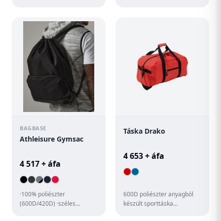
tevékenységekhez. A tágas
rekesszel, cipzáras első
belső rész és az oldals...
zsebbel és állítható
vállpánttal...
BAGBASE
Táska Drako
Athleisure Gymsac
4 653 + áfa
4 517 + áfa
·100% poliészter
600D poliészter anyagból
(600D/420D) ·széles
készült sporttáska
húzózsinór ·tágas fő rekesz
vállpánttal és cipzáras