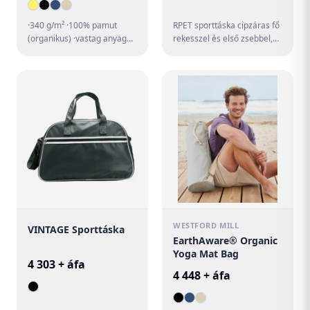
·340 g/m² ·100% pamut
RPET sporttáska cipzáras fő
(organikus) ·vastag anyag
rekesszel és első zsebbel,
·külső zseb a jógaszőnyeg
állítható vállpánttal. 600D
tárolására ·a legtöbb jóg...
RPET poliészter, ...
WESTFORD MILL
VINTAGE Sporttáska
EarthAware® Organic
Yoga Mat Bag
4 303 + áfa
4 448 + áfa