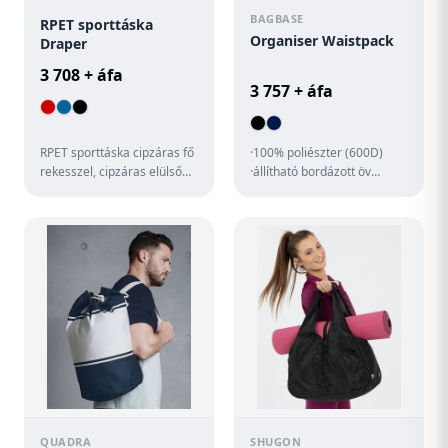
BAGBASE
RPET sporttáska
Organiser Waistpack
Draper
3 708 + áfa
3 757 + áfa
RPET sporttáska cipzáras fő
·100% poliészter (600D)
rekesszel, cipzáras elülső
·állítható bordázott öv
zsebbel fényvisszaverő
·cipzáras hátsó zseb ·hálós
csíkokkal és állítható...
belső zseb ·fejhallgató...
QUADRA
SHUGON