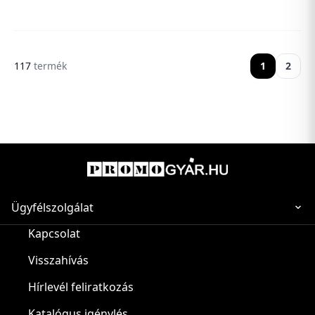
·oldalt nagy cipzár...
·cipzáras oldalzseb ·...
117
termék
1
2
Ügyfélszolgálat
Kapcsolat
Visszahívás
Hírlevél feliratkozás
Katalógus igénylés