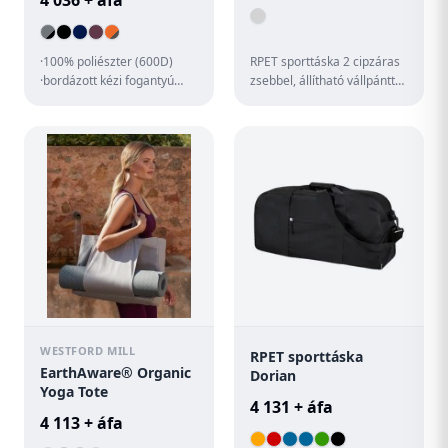
4 036 + áfa
·100% poliészter (600D)
RPET sporttáska 2 cipzáras
·bordázott kézi fogantyú
zsebbel, állítható vállpánttal
·levehető és állítható
PVC béléssel.
vállpánt ·cipzáras zseb ·le...
Megkülönböztető RPET
jelölés...
WESTFORD MILL
RPET sporttáska
EarthAware® Organic
Dorian
Yoga Tote
4 131 + áfa
4 113 + áfa