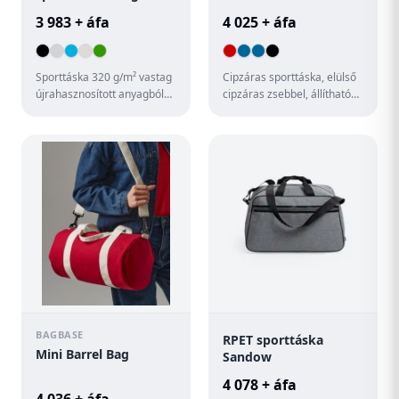
3 983 + áfa
4 025 + áfa
Sporttáska 320 g/m² vastag
Cipzáras sporttáska, elülső
újrahasznosított anyagból
cipzáras zsebbel, állítható
(60% újrahasznosított
vállpánttal. Anyaga: 600D
pamut, 40%
poliészter.
újrahasznosíto...
BAGBASE
RPET sporttáska
Mini Barrel Bag
Sandow
4 078 + áfa