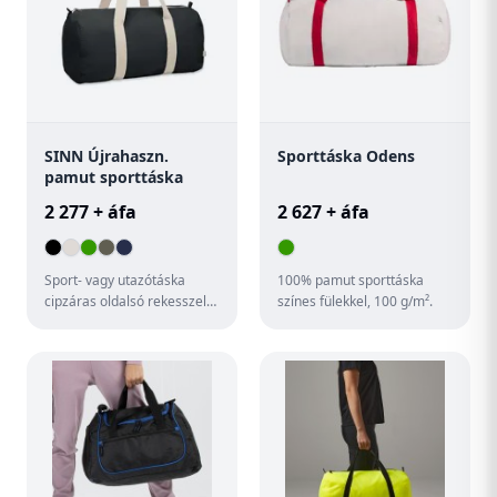
SINN Újrahaszn.
Sporttáska Odens
pamut sporttáska
2 277 + áfa
2 627 + áfa
Sport- vagy utazótáska
100% pamut sporttáska
cipzáras oldalsó rekesszel
színes fülekkel, 100 g/m².
és cipzáras belső zsebbel,
320 g/m² vastag újrahas...