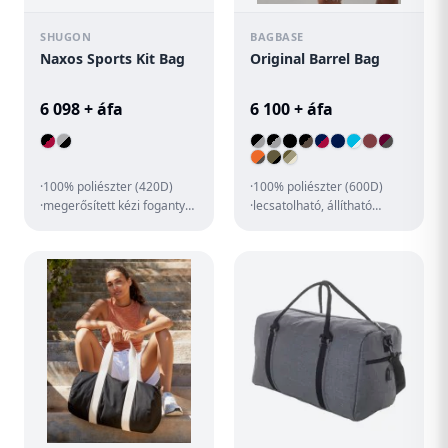
SHUGON
BAGBASE
Naxos Sports Kit Bag
Original Barrel Bag
6 098 + áfa
6 100 + áfa
·100% poliészter (420D)
·100% poliészter (600D)
·megerősített kézi fogantyú
·lecsatolható, állítható
tépőzárral ·állítható vállpánt
vállpánt ·bordázott kézi
·nagy cipzáras f...
fogantyú ·cipzáras főreke...