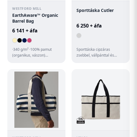
WESTFORD MILL
Sporttáska Cutler
EarthAware™ Organic
Barrel Bag
6 250 + áfa
6 141 + áfa
·340 g/m² ·100% pamut
Sporttáska cipzáras
(organikus, vászon)
zsebbel, vállpánttal és
·prémium minőségű,
beépített USB csatlakozóval
vastagabb anyag ·bordázott
power bankhoz. 600D
kézi fogant...
poliészt...