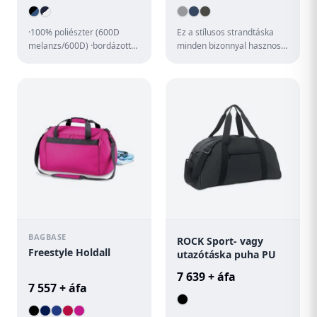
·100% poliészter (600D
Ez a stílusos strandtáska
melanzs/600D) ·bordázott
minden bizonnyal hasznos
kézi fogantyú ·bordázott,
lesz a következő tengerparti
állítható vállpánt ·cipzá...
utazása során. A tás...
BAGBASE
ROCK Sport- vagy
Freestyle Holdall
utazótáska puha PU
7 639 + áfa
7 557 + áfa