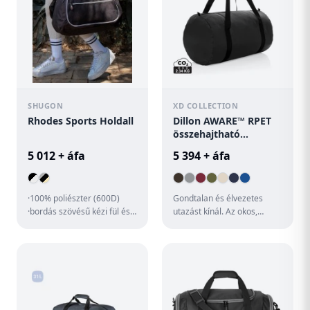
SHUGON
XD COLLECTION
Rhodes Sports Holdall
Dillon AWARE™ RPET
összehajtható
sporttáska
5 012 + áfa
5 394 + áfa
·100% poliészter (600D)
Gondtalan és élvezetes
·bordás szövésű kézi fül és
utazást kínál. Az okos,
bordás, állítható vállpánt
összecsomagolható
·egy főrekesz ·elöl ...
kialakításnak köszönhetően
könnyen ...