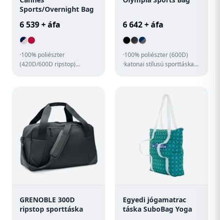
Sports/Overnight Bag
6 539 + áfa
6 642 + áfa
·100% poliészter
·100% poliészter (600D)
(420D/600D ripstop)
·katonai stílusú sporttáska
·bordás szövésű fül
·két kézi fogantyú és
·szabályozható, bélelt
állítható vállpánt ·fogan...
vállpánt ·egy nagy ...
GRENOBLE 300D
Egyedi jógamatrac
ripstop sporttáska
táska SuboBag Yoga