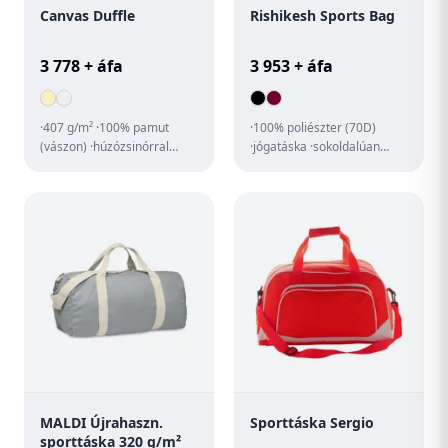
Canvas Duffle
Rishikesh Sports Bag
3 778 + áfa
3 953 + áfa
·407 g/m² ·100% pamut
·100% poliészter (70D)
(vászon) ·húzózsinórral
·jógatáska ·sokoldalúan
záródik ·saját anyagából
használható elegáns
készült vállpánt ·Kapacitás:...
sporttáska ·nagy főrekesz
nedves...
MALDI Újrahaszn.
Sporttáska Sergio
sporttáska 320 g/m²