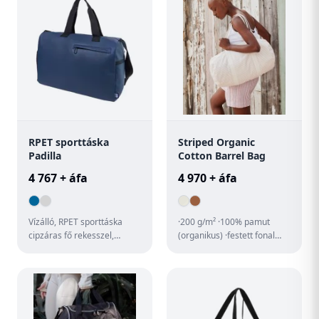
RPET sporttáska
Striped Organic
Padilla
Cotton Barrel Bag
4 767 + áfa
4 970 + áfa
Vízálló, RPET sporttáska
·200 g/m² ·100% pamut
cipzáras fő rekesszel,
(organikus) ·festett fonal
cipzáras elülső zsebbel,
·csíkos minta ·pamut
cipzáras cipőtartó
fogantyúk (hossz: 64 cm) ·a
rekessze...
f...