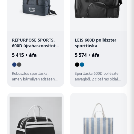
REPURPOSE SPORTS.
LEIS 600D poliészter
600D újrahasznosított
sporttáska
poliészterből
5 415 + áfa
5 574 + áfa
sporttáska
Robusztus sporttáska,
Sporttáska 600D poliészter
amely bármilyen edzésen
anyagból. 2 cipzáras oldalsó
vagy tevékenység során
rekesz és egy cipzáras
elkísér. Bőséges hely és
elülső zseb fülhallga...
prakti...