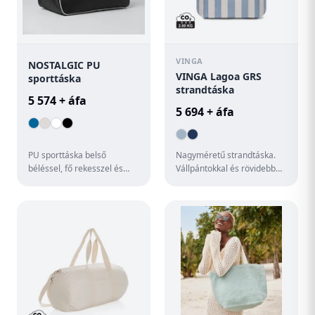
VINGA
NOSTALGIC PU
VINGA Lagoa GRS
sporttáska
strandtáska
5 574 + áfa
5 694 + áfa
PU sporttáska belső
Nagyméretű strandtáska.
béléssel, fő rekesszel és
Vállpántokkal és rövidebb
cipzáras zsebbel, masszív
hordozófülekkel, így
fogantyúkkal, merevített
könnyedén magával vihető.
alj...
Kla...