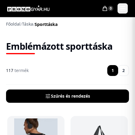
0
Főoldal
Táska
/
/
Sporttáska
Emblémázott sporttáska
117
termék
1
2
Szűrés és rendezés