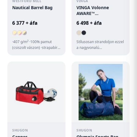
WESTFORD MILL
VINGA
Nautical Barrel Bag
VINGA Volonne
AWARE™
újrahasznosított
6 377 + áfa
6 498 + áfa
vászon strandtáska
·407 g/m² ·100% pamut
Stílusosan strandoljon ezzel
(csiszolt vászon) ·strapabíró
a nagyvonalú
anyag ·nyomott csíkos
strandtáskával. Tágas
dizájn ·bordázott kézi fo...
kialakításának és az egyik
oldalán t...
SHUGON
SHUGON
Cannes
Olympia Sports Bag